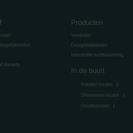
f
Producten
hnder
Ventilatie
emogelijkheden
Designradiatoren
Industriële luchtzuivering
! Awards
In de buurt
Installer locator
Showroom locator
Groothandels