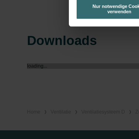
unserer Website verwenden, um 
Nur notwendige Cook
verwenden
basierend auf Ihren Interessen z
Datenschutzerklärung widerrufen
Downloads
Datenschutzerklärung der Zeh
Zehnder Group AG: Data Priva
Zehnder Group België nv/sa: Dé
Zehnder Group Czech Republic
loading...
Zehnder Group France: Protec
Zehnder Group Ibérica SAU: Po
Zehnder Group Italia S.r.l.: Pr
Zehnder Group İç Mekan İklimle
Zehnder Group Nederland bv: 
Zehnder Group Sales Internati
Home
Ventilatie
Ventilatiesysteem D
Z
Zehnder Group Schweiz AG: D
Zehnder Polska Sp. z o.o.: O
Zehnder Group UK Limited: Pr