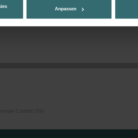
Ihnen die bestmögliche Nutzererfahrung zu ermöglichen und Ihnen maß
ies
Anpassen
ur Verfügung zu stellen. Alle Einwilligungen können Sie selbstverständli
.
nder Group
cy
clarations de confidentialité
 s.r.o.: Zásady ochrany osobních údajů
tion des données
lítica de privacidad
ivacy
ndirme Sanayi ve Ticaret Limitet Şirketi: Web Sitesi Çerezleri
Privacyverklaringen
onal: Privacy Policy
ehnder ComfoD 550
atenschutz
świadczenie o ochronie danych Zehnder
ivacy Policy