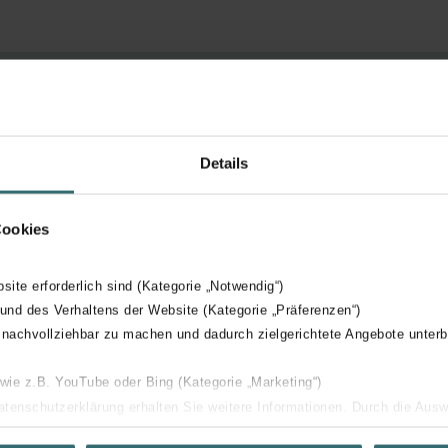
Details
standenschakelaar met filtervuilmelding
ing met LED-scherm, diverse programma's
Cookies
bsite erforderlich sind (Kategorie „Notwendig“)
 und des Verhaltens der Website (Kategorie „Präferenzen“)
 nachvollziehbar zu machen und dadurch zielgerichtete Angebote unterb
 wie z.B. YouTube oder Bing (Kategorie „Marketing“)
Datenschutzerklärung erhalten Sie weitere Informationen. Durch die Aus
ehnen sie ab. Bei der Auswahl von „Statistiken“ willigen Sie ein, dass w