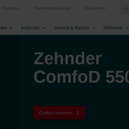
Prijslijsten
Referentieprojecten
MyZehnder
men
Inspiratie
Service & Kennis
Webshop
Zehnder
ComfoD 55
Contact opnemen