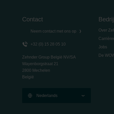
Contact
Bedrij
Over Ze
Neem contact met ons op
Carrièr
+32 (0) 15 28 05 10
Jobs
De WOW
Zehnder Group België NV/SA
Wayenborgstraat 21
2800 Mechelen
België
Nederlands