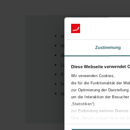
voor wandmontage of op sokkel
max. debiet 600 m³/h bij 150 Pa
Zustimmung
standaard versie: regeling met 3-
Luxe versie: regeling via bedien
Diese Webseite verwendet 
4 bovenaansluitingen DN180
Wir verwenden Cookies,
die für die Funktionalität der We
hoog thermisch rendement
zur Optimierung der Darstellung
epb- en PHI-conform
um die Interaktion der Besucher
„Statistiken“)
zur Einbindung weiterer Dienste
Über „Details zeigen“ bzw. die 
die jeweiligen Cookies an oder l