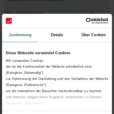
Max. werktemperatuur
120
Max. werkdruk
400
Zustimmung
Details
Über Cookies
Lengte
500 mm
Diese Webseite verwendet Cookies
Hoogte
1804 mm
Wir verwenden Cookies,
die für die Funktionalität der Website erforderlich sind
Diepte
65 mm
(Kategorie „Notwendig“)
zur Optimierung der Darstellung und des Verhaltens der Website
Aantal elementen
41
(Kategorie „Präferenzen“)
um die Interaktion der Besucher nachvollziehbar zu machen
Oriëntatie
H
und dadurch zielgerichtete Angebote unterbreiten zu können
(Kategorie „Statistiken“)
CE certificaat
Y
zur Einbindung weiterer Dienste wie z.B. YouTube oder Bing