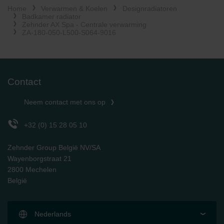
Home
Verwarmen & Koelen
Designradiatoren
Limitet Şirketi: Web Sitesi Çerezleri
Badkamer radiator
Zehnder Group Nederland bv: Privacyverklaringen
Zehnder AX Spa - Centrale verwarming
Zehnder Group Sales International: Privacy Policy
ZA-180-050-L500-S064-9016
Zehnder Group Schweiz AG: Datenschutz
Zehnder Polska Sp. z o.o.: Oświadczenie o ochronie
danych Zehnder
Zehnder Group UK Limited: Privacy Policy
Contact
Neem contact met ons op
+32 (0) 15 28 05 10
Zehnder Group België NV/SA
Wayenborgstraat 21
2800 Mechelen
België
Nederlands