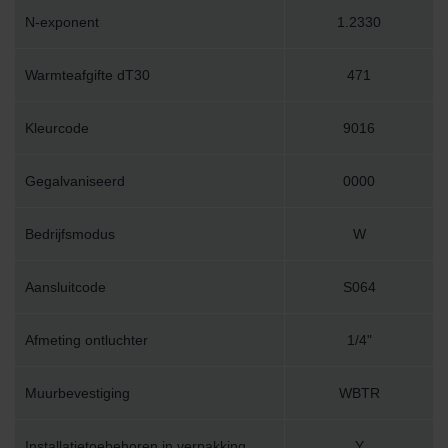
N-exponent
1.2330
Warmteafgifte dT30
471
Kleurcode
9016
Gegalvaniseerd
0000
Bedrijfsmodus
W
Aansluitcode
S064
Afmeting ontluchter
1/4"
Muurbevestiging
WBTR
Installatietoebehoren in verpakking
Y