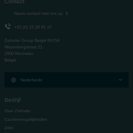
Contact
Zehnder Group Schweiz AG: Datenschutz
Zehnder Polska Sp. z o.o.: Oświadczenie o ochronie
Neem contact met ons op
danych Zehnder
Zehnder Group UK Limited: Privacy Policy
+32 (0) 15 28 05 10
Zehnder Group België NV/SA
Wayenborgstraat 21
2800 Mechelen
België
Nederlands
Bedrijf
Over Zehnder
Carrièremogelijkheden
Jobs