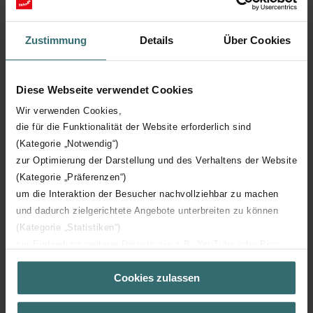
Hoogte
1210 mm
Zustimmung
Details
Über Cookies
Diepte
75 mm
Diese Webseite verwendet Cookies
Aantal elementen
27
Wir verwenden Cookies,
die für die Funktionalität der Website erforderlich sind
(Kategorie „Notwendig“)
Oriëntatie
H
zur Optimierung der Darstellung und des Verhaltens der Website
(Kategorie „Präferenzen“)
CE certificaat
Y
um die Interaktion der Besucher nachvollziehbar zu machen
und dadurch zielgerichtete Angebote unterbreiten zu können
NF certificaat
00
(Kategorie „Statistiken“)
zur Einbindung weiterer Dienste wie z.B. YouTube oder Bing
(Kategorie „Marketing“)
Cookies zulassen
Über „Details zeigen“ bzw. die Datenschutzerklärung erhalten
Sie weitere Informationen. Durch die Auswahl der Kategorie
nehmen Sie die jeweiligen Cookies an oder lehnen sie ab. Bei