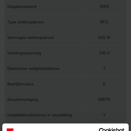
Gegalvaniseerd
0000
Type elektropatroon
RFC
Vermogen elektropatroon
500 W
Voedingsspanning
230 V
Elektrische veiligheidsklasse
2
Bedrijfsmodus
E
Muurbevestiging
WBTR
Installatietoebehoren in verpakking
Y
Lengte
500 mm