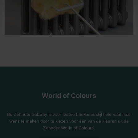
selbstverständlich über einen Link in der Datenschutzerklärung
widerrufen.
Datenschutzerklärung der Zehnder Group
Zehnder Group AG: Data Privacy
Zehnder Group België nv/sa: Déclarations de confidentialité
Zehnder Group Czech Republic s.r.o.: Zásady ochrany
osobních údajů
Zehnder Group France: Protection des données
Zehnder Group Ibérica SAU: Política de privacidad
Zehnder Group Italia S.r.l.: Privacy
Zehnder Group İç Mekan İklimlendirme Sanayi ve Ticaret
Limitet Şirketi: Web Sitesi Çerezleri
Zehnder Group Nederland bv: Privacyverklaringen
World of Colours
Zehnder Group Sales International: Privacy Policy
Zehnder Group Schweiz AG: Datenschutz
Zehnder Polska Sp. z o.o.: Oświadczenie o ochronie
De Zehnder Subway is voor iedere badkamerstijl helemaal naar
danych Zehnder
wens te maken door te kiezen voor één van de kleuren uit de
Zehnder Group UK Limited: Privacy Policy
Zehnder World of Colours.