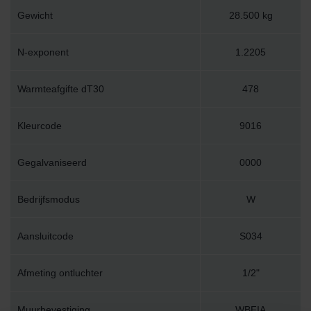
Gewicht
28.500 kg
N-exponent
1.2205
Warmteafgifte dT30
478
Kleurcode
9016
Gegalvaniseerd
0000
Bedrijfsmodus
W
Aansluitcode
S034
Afmeting ontluchter
1/2"
Muurbevestiging
WBFIA