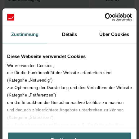
Max. werktemperatuur
120
Max. werkdruk
600
Zustimmung
Details
Über Cookies
Lengte
700 mm
Diese Webseite verwendet Cookies
Hoogte
1300 mm
Wir verwenden Cookies,
die für die Funktionalität der Website erforderlich sind
(Kategorie „Notwendig“)
Diepte
48 mm
zur Optimierung der Darstellung und des Verhaltens der Website
(Kategorie „Präferenzen“)
Oriëntatie
V
um die Interaktion der Besucher nachvollziehbar zu machen
und dadurch zielgerichtete Angebote unterbreiten zu können
CE certificaat
Y
(Kategorie „Statistiken“)
zur Einbindung weiterer Dienste wie z.B. YouTube oder Bing
NF certificaat
00
(Kategorie „Marketing“)