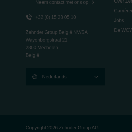
Over Ze
Neem contact met ons op
Carrièr
+32 (0) 15 28 05 10
Jobs
De WOW
Zehnder Group België NV/SA
Wayenborgstraat 21
2800 Mechelen
België
Nederlands
Copyright 2026 Zehnder Group AG