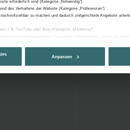
bsite erforderlich sind (Kategorie „Notwendig“)
 und des Verhaltens der Website (Kategorie „Präferenzen“)
 nachvollziehbar zu machen und dadurch zielgerichtete Angebote unterb
 wie z.B. YouTube oder Bing (Kategorie „Marketing“)
Datenschutzerklärung erhalten Sie weitere Informationen. Durch die Aus
ehnen sie ab. Bei der Auswahl von „Statistiken“ willigen Sie ein, dass w
Ihnen die bestmögliche Nutzererfahrung zu ermöglichen und Ihnen maß
ies
Anpassen
ur Verfügung zu stellen. Alle Einwilligungen können Sie selbstverständli
.
nder Group
cy
clarations de confidentialité
 s.r.o.: Zásady ochrany osobních údajů
tion des données
lítica de privacidad
ivacy