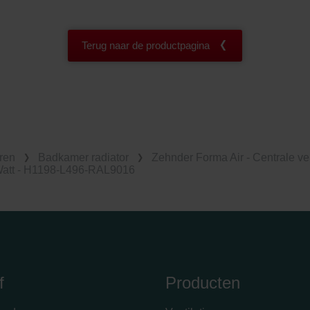
Terug naar de productpagina
ren
Badkamer radiator
Zehnder Forma Air - Centrale v
Watt - H1198-L496-RAL9016
f
Producten