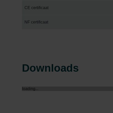
Zehnder Group İç Mekan İklimle
CE certificaat
Zehnder Group Nederland bv: 
Zehnder Group Sales Internati
NF certificaat
Zehnder Group Schweiz AG: D
Zehnder Polska Sp. z o.o.: O
Zehnder Group UK Limited: Pr
Downloads
loading...