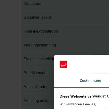
Kleurcode
Gegalvaniseerd
Type elektropatroon
Voedingsspanning
Elektrische veiligheidsklasse
Bedrijfsmodus
Zustimmung
Aansluitcode
Diese Webseite verwendet 
Afmeting ontluchter
Wir verwenden Cookies,