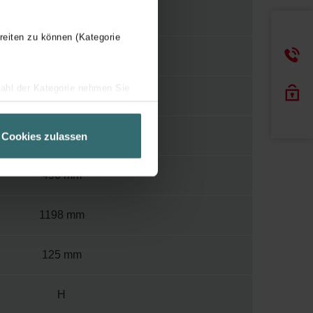
WBTR
reiten zu können (Kategorie
Y
wahl der Kategorie nehmen Sie
120
ir Ihren Besuchsverlauf auf
geschneiderte Informationen
1200
Cookies zulassen
ch über einen Link in der
496 mm
1198 mm
125 mm
H