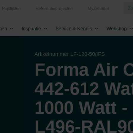
Prijslijsten
Referentieprojecten
MyZehnder
men
Inspiratie
Service & Kennis
Webshop
Artikelnummer LF-120-50/IFS
Forma Air 
442-612 Wat
1000 Watt -
L496-RAL9