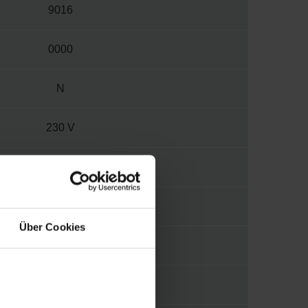
9016
0000
N
230 V
2
M
Über Cookies
S039
1/2"