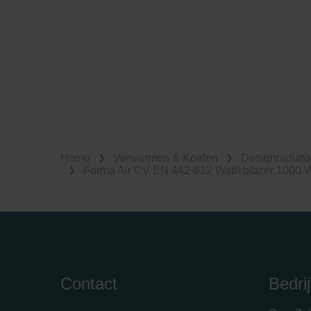
Home
Verwarmen & Koelen
Designradiato
Forma Air CV EN 442-612 Watt+blazer 1000 
Contact
Bedrij