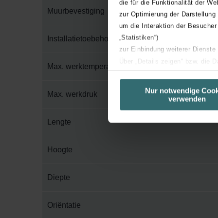
die für die Funktionalität der We
Muurbevestiging
zur Optimierung der Darstellung
um die Interaktion der Besucher
„Statistiken“)
Installatietoebehoren in verpakking
zur Einbindung weiterer Dienste
Über „Details zeigen“ bzw. die 
Max. werktemperatuur
die jeweiligen Cookies an oder l
unserer Website verwenden, um 
Nur notwendige Cook
Max. werkdruk
verwenden
basierend auf Ihren Interessen z
Datenschutzerklärung widerrufen
Lengte
Datenschutzerklärung der Zeh
Hoogte
Zehnder Group AG: Data Priva
Zehnder Group België nv/sa: Dé
Zehnder Group Czech Republic
Diepte
Zehnder Group France: Protec
Zehnder Group Ibérica SAU: Po
Oriëntatie
Zehnder Group Italia S.r.l.: Pr