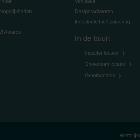
hnder
Ventilatie
emogelijkheden
Designradiatoren
Industriële luchtzuivering
! Awards
In de buurt
Installer locator
Showroom locator
Groothandels
Wettelij