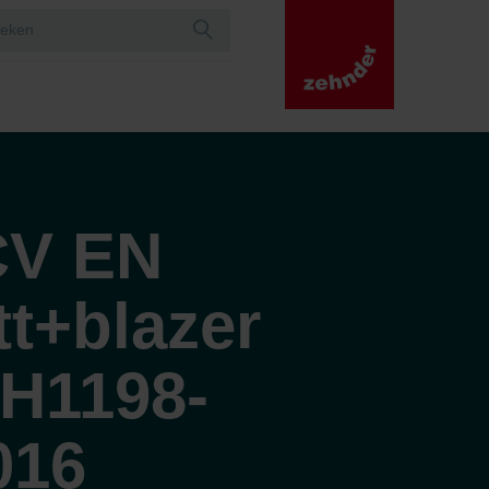
CV EN
t+blazer
 H1198-
016