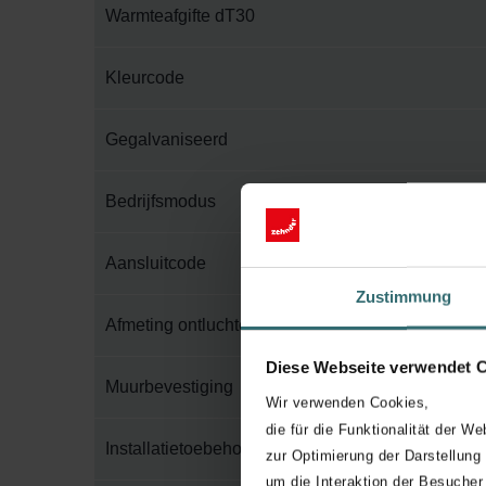
Warmteafgifte dT30
Kleurcode
Gegalvaniseerd
Bedrijfsmodus
Aansluitcode
Zustimmung
Afmeting ontluchter
Diese Webseite verwendet 
Muurbevestiging
Wir verwenden Cookies,
die für die Funktionalität der We
Installatietoebehoren in verpakking
zur Optimierung der Darstellung
um die Interaktion der Besucher