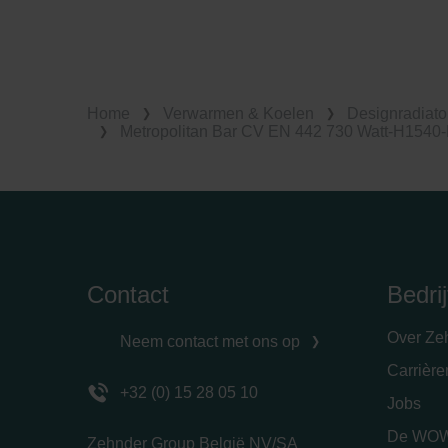
Home
Verwarmen & Koelen
Designradiato
Metropolitan Bar CV EN 442 730 Watt-H154
Contact
Bedrij
Over Ze
Neem contact met ons op
Carrièr
+32 (0) 15 28 05 10
Jobs
De WOW
Zehnder Group België NV/SA