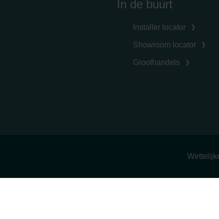
In de buurt
Installer locator
Showroom locator
Groothandels
Wettelij