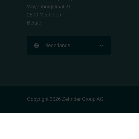
Wayenborgstraat 21
2800 Mechelen
België
Nederlands
Copyright 2026 Zehnder Group AG