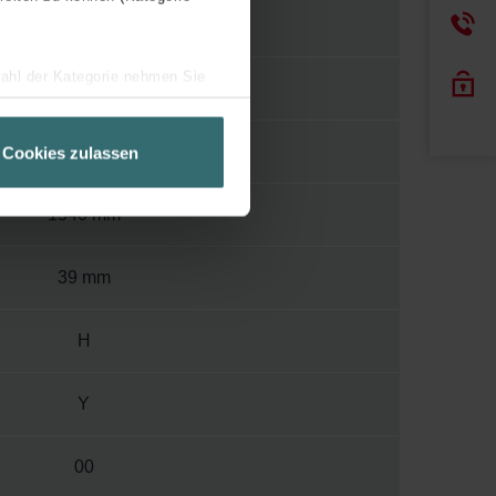
110
wahl der Kategorie nehmen Sie
400
ir Ihren Besuchsverlauf auf
geschneiderte Informationen
500 mm
Cookies zulassen
ch über einen Link in der
1540 mm
39 mm
H
Y
00