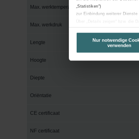
„Statistiken“)
Max. werktemperatuur
zur Einbindung weiterer Dienste
Über „Details zeigen“ bzw. die 
Max. werkdruk
die jeweiligen Cookies an oder l
unserer Website verwenden, um 
Nur notwendige Cook
Lengte
verwenden
basierend auf Ihren Interessen z
Datenschutzerklärung widerrufen
Hoogte
Datenschutzerklärung der Zeh
Diepte
Zehnder Group AG: Data Priva
Zehnder Group België nv/sa: Dé
Zehnder Group Czech Republic
Oriëntatie
Zehnder Group France: Protec
Zehnder Group Ibérica SAU: Po
CE certificaat
Zehnder Group Italia S.r.l.: Pr
Zehnder Group İç Mekan İklimle
NF certificaat
Zehnder Group Nederland bv: 