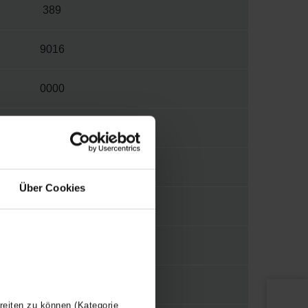
389
9016
0000
W
S012
Über Cookies
1/2"
WBMET
Y
reiten zu können (Kategorie