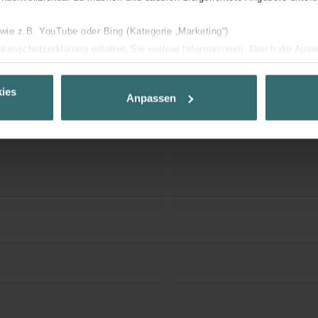
 wie z.B. YouTube oder Bing (Kategorie „Marketing“)
Datenschutzerklärung erhalten Sie weitere Informationen. Durch die Aus
ehnen sie ab. Bei der Auswahl von „Statistiken“ willigen Sie ein, dass w
Ihnen die bestmögliche Nutzererfahrung zu ermöglichen und Ihnen maß
ies
Anpassen
ur Verfügung zu stellen. Alle Einwilligungen können Sie selbstverständli
.
nder Group
cy
clarations de confidentialité
 s.r.o.: Zásady ochrany osobních údajů
tion des données
lítica de privacidad
ivacy
ndirme Sanayi ve Ticaret Limitet Şirketi: Web Sitesi Çerezleri
Privacyverklaringen