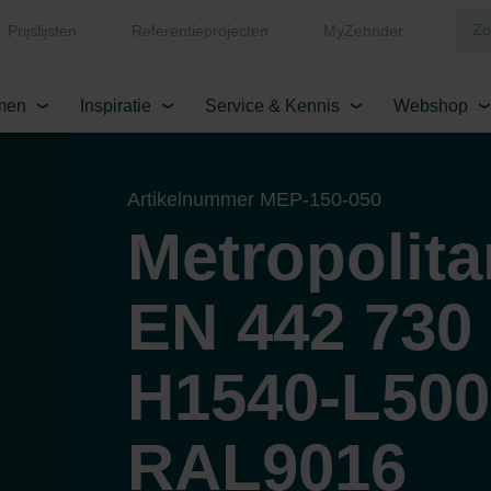
Prijslijsten
Referentieprojecten
MyZehnder
men
Inspiratie
Service & Kennis
Webshop
Artikelnummer MEP-150-050
Metropolit
EN 442 730 
H1540-L500
RAL9016