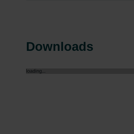
Zehnder Group Sales Internati
Zehnder Group Schweiz AG: D
Zehnder Polska Sp. z o.o.: O
Zehnder Group UK Limited: Pr
Downloads
loading...