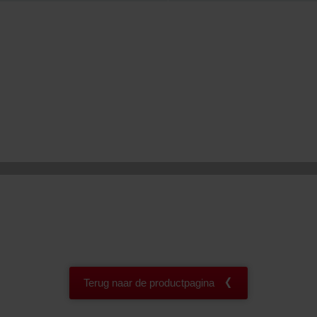
onal: Privacy Policy
atenschutz
świadczenie o ochronie danych Zehnder
ivacy Policy
Terug naar de productpagina