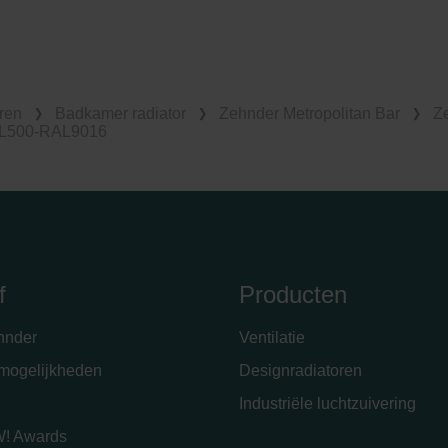
ren
Badkamer radiator
Zehnder Metropolitan Bar
Ze
0-L500-RAL9016
f
Producten
hnder
Ventilatie
emogelijkheden
Designradiatoren
Industriële luchtzuivering
! Awards