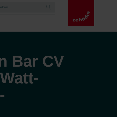
an Bar CV
Watt-
-