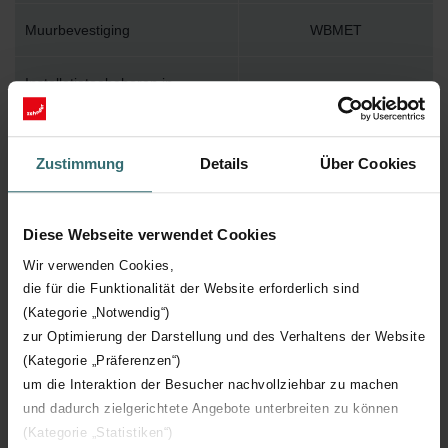
Muurbevestiging
WBMET
Installatietoebehoren in
Y
verpakking
Max. werktemperatuur
110
Zustimmung
Details
Über Cookies
Max. werkdruk
400
Diese Webseite verwendet Cookies
Lengte
600 mm
Wir verwenden Cookies,
die für die Funktionalität der Website erforderlich sind
(Kategorie „Notwendig“)
Hoogte
1540 mm
zur Optimierung der Darstellung und des Verhaltens der Website
(Kategorie „Präferenzen“)
Diepte
39 mm
um die Interaktion der Besucher nachvollziehbar zu machen
und dadurch zielgerichtete Angebote unterbreiten zu können
Oriëntatie
H
(Kategorie „Statistiken“)