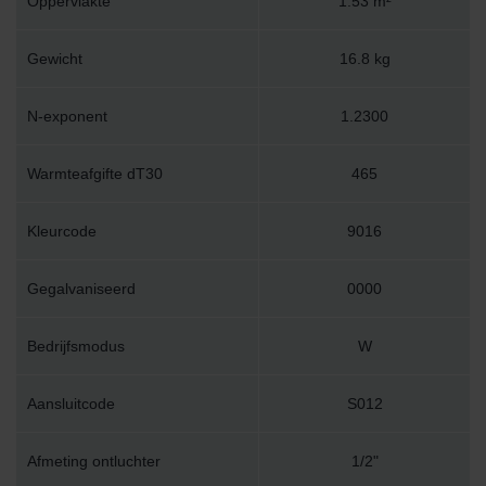
Oppervlakte
1.53 m²
Gewicht
16.8 kg
N-exponent
1.2300
Warmteafgifte dT30
465
Kleurcode
9016
Gegalvaniseerd
0000
Bedrijfsmodus
W
Aansluitcode
S012
Afmeting ontluchter
1/2"