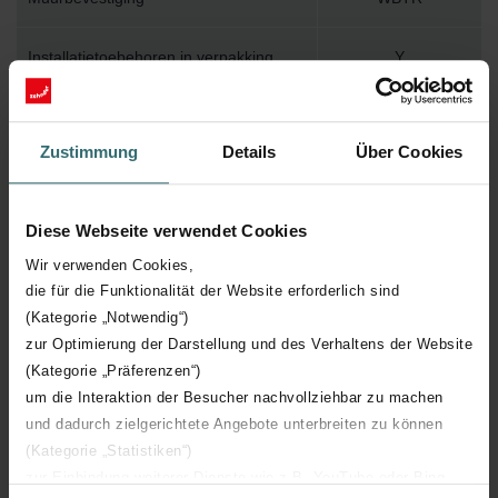
Installatietoebehoren in verpakking
Y
Max. werktemperatuur
95
Zustimmung
Details
Über Cookies
Max. werkdruk
400
Diese Webseite verwendet Cookies
Lengte
500 mm
Wir verwenden Cookies,
die für die Funktionalität der Website erforderlich sind
Hoogte
965 mm
(Kategorie „Notwendig“)
zur Optimierung der Darstellung und des Verhaltens der Website
Diepte
45 mm
(Kategorie „Präferenzen“)
um die Interaktion der Besucher nachvollziehbar zu machen
Oriëntatie
H
und dadurch zielgerichtete Angebote unterbreiten zu können
(Kategorie „Statistiken“)
CE certificaat
Y
zur Einbindung weiterer Dienste wie z.B. YouTube oder Bing