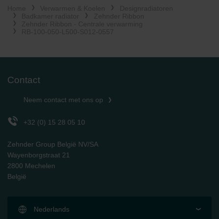
Home
Verwarmen & Koelen
Designradiatoren
Limitet Şirketi: Web Sitesi Çerezleri
Badkamer radiator
Zehnder Ribbon
Zehnder Group Nederland bv: Privacyverklaringen
Zehnder Ribbon - Centrale verwarming
Zehnder Group Sales International: Privacy Policy
RB-100-050-L500-S012-0557
Zehnder Group Schweiz AG: Datenschutz
Zehnder Polska Sp. z o.o.: Oświadczenie o ochronie
danych Zehnder
Zehnder Group UK Limited: Privacy Policy
Contact
Neem contact met ons op
+32 (0) 15 28 05 10
Zehnder Group België NV/SA
Wayenborgstraat 21
2800 Mechelen
België
Nederlands