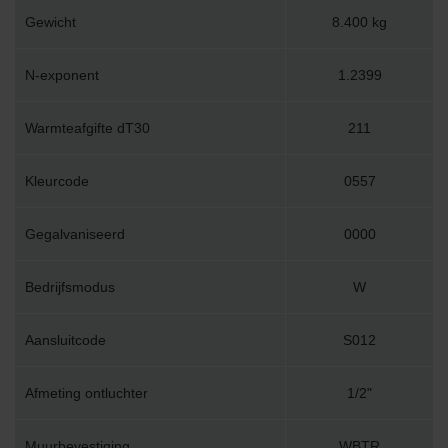
Gewicht
8.400 kg
N-exponent
1.2399
Warmteafgifte dT30
211
Kleurcode
0557
Gegalvaniseerd
0000
Bedrijfsmodus
W
Aansluitcode
S012
Afmeting ontluchter
1/2"
Muurbevestiging
WBTR