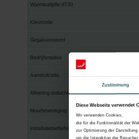
Warmteafgifte dT30
Kleurcode
Gegalvaniseerd
Bedrijfsmodus
Aansluitcode
Zustimmung
Afmeting ontluchter
Diese Webseite verwendet 
Muurbevestiging
Wir verwenden Cookies,
die für die Funktionalität der We
Installatietoebehoren in verpakking
zur Optimierung der Darstellung
um die Interaktion der Besucher