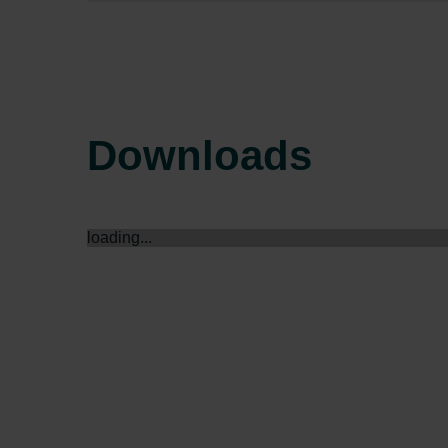
Zehnder Group Sales Internati
Zehnder Group Schweiz AG: D
Zehnder Polska Sp. z o.o.: O
Zehnder Group UK Limited: Pr
Downloads
loading...