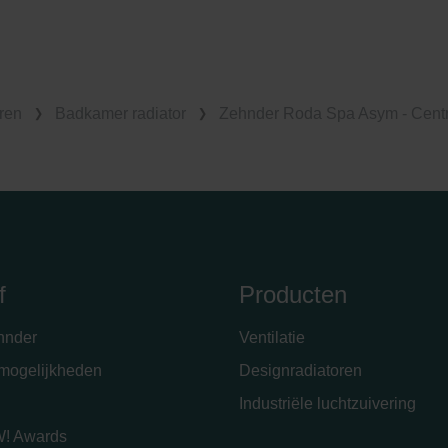
ren
Badkamer radiator
Zehnder Roda Spa Asym - Cent
f
Producten
hnder
Ventilatie
emogelijkheden
Designradiatoren
Industriële luchtzuivering
! Awards