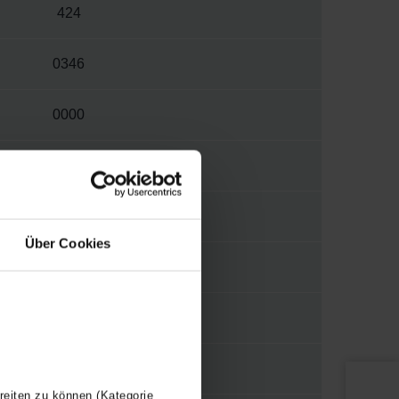
424
0346
0000
W
5570
Über Cookies
1/8"
WBTR
Y
reiten zu können (Kategorie