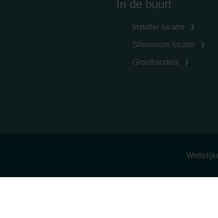
In de buurt
Installer locator
Showroom locator
Groothandels
Wettelij