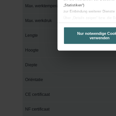
„Statistiken“)
Max. werktemperatuur
zur Einbindung weiterer Dienste
Über „Details zeigen“ bzw. die 
Max. werkdruk
die jeweiligen Cookies an oder l
unserer Website verwenden, um 
Nur notwendige Cook
Lengte
verwenden
basierend auf Ihren Interessen z
Datenschutzerklärung widerrufen
Hoogte
Datenschutzerklärung der Zeh
Diepte
Zehnder Group AG: Data Priva
Zehnder Group België nv/sa: Dé
Zehnder Group Czech Republic
Oriëntatie
Zehnder Group France: Protec
Zehnder Group Ibérica SAU: Po
CE certificaat
Zehnder Group Italia S.r.l.: Pr
Zehnder Group İç Mekan İklimle
NF certificaat
Zehnder Group Nederland bv: 