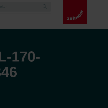
-170-
346