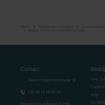
Home
Verwarmen & Koelen
Designradiato
RODA-ROFL-170-055-5570-0346
Contact
Bedrij
Over Ze
Neem contact met ons op
Carrièr
+32 (0) 15 28 05 10
Jobs
De WOW
Zehnder Group België NV/SA