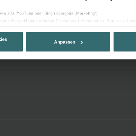
 wie z.B. YouTube oder Bing (Kategorie „Marketing“)
Datenschutzerklärung erhalten Sie weitere Informationen. Durch die Aus
ehnen sie ab. Bei der Auswahl von „Statistiken“ willigen Sie ein, dass w
Ihnen die bestmögliche Nutzererfahrung zu ermöglichen und Ihnen maß
ies
Anpassen
ur Verfügung zu stellen. Alle Einwilligungen können Sie selbstverständli
.
nder Group
cy
clarations de confidentialité
 s.r.o.: Zásady ochrany osobních údajů
tion des données
lítica de privacidad
ivacy
ndirme Sanayi ve Ticaret Limitet Şirketi: Web Sitesi Çerezleri
Privacyverklaringen