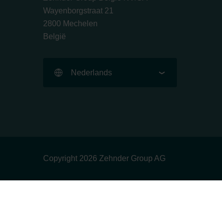
Wayenborgstraat 21
2800 Mechelen
België
Nederlands
Copyright 2026 Zehnder Group AG