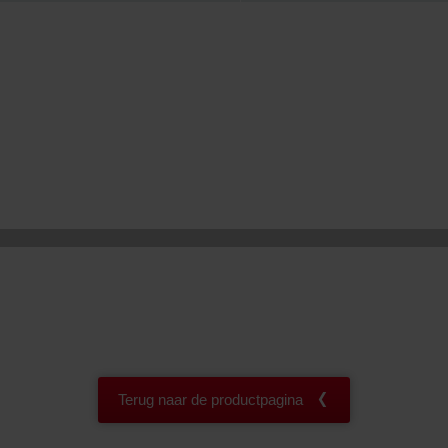
onal: Privacy Policy
atenschutz
świadczenie o ochronie danych Zehnder
ivacy Policy
Terug naar de productpagina