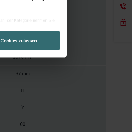
120
wahl der Kategorie nehmen Sie
400
ir Ihren Besuchsverlauf auf
geschneiderte Informationen
550 mm
Cookies zulassen
ch über einen Link in der
1676 mm
67 mm
H
Y
00