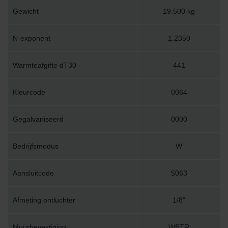
Gewicht
19.500 kg
N-exponent
1.2350
Warmteafgifte dT30
441
Kleurcode
0064
Gegalvaniseerd
0000
Bedrijfsmodus
W
Aansluitcode
S063
Afmeting ontluchter
1/8"
Muurbevestiging
WBTR