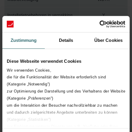
Installatietoebehoren in verpakking
Y
Max. werktemperatuur
120
Zustimmung
Details
Über Cookies
Max. werkdruk
400
Diese Webseite verwendet Cookies
Lengte
600 mm
Wir verwenden Cookies,
die für die Funktionalität der Website erforderlich sind
Hoogte
1481 mm
(Kategorie „Notwendig“)
zur Optimierung der Darstellung und des Verhaltens der Website
Diepte
67 mm
(Kategorie „Präferenzen“)
um die Interaktion der Besucher nachvollziehbar zu machen
Oriëntatie
H
und dadurch zielgerichtete Angebote unterbreiten zu können
(Kategorie „Statistiken“)
CE certificaat
Y
zur Einbindung weiterer Dienste wie z.B. YouTube oder Bing