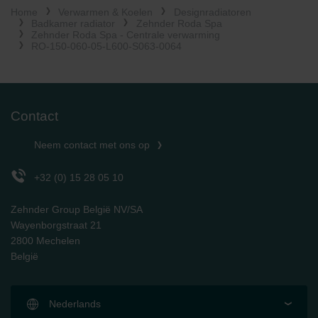
Home
Verwarmen & Koelen
Designradiatoren
Limitet Şirketi: Web Sitesi Çerezleri
Badkamer radiator
Zehnder Roda Spa
Zehnder Group Nederland bv: Privacyverklaringen
Zehnder Roda Spa - Centrale verwarming
Zehnder Group Sales International: Privacy Policy
RO-150-060-05-L600-S063-0064
Zehnder Group Schweiz AG: Datenschutz
Zehnder Polska Sp. z o.o.: Oświadczenie o ochronie
danych Zehnder
Zehnder Group UK Limited: Privacy Policy
Contact
Neem contact met ons op
+32 (0) 15 28 05 10
Zehnder Group België NV/SA
Wayenborgstraat 21
2800 Mechelen
België
Nederlands