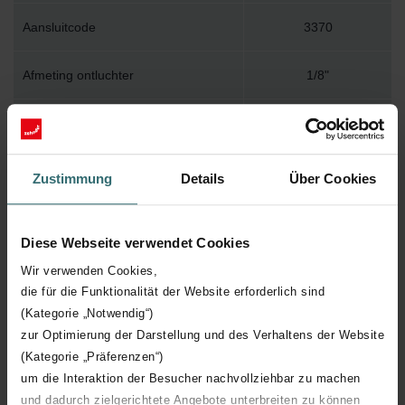
Aansluitcode
3370
Afmeting ontluchter
1/8"
Muurbevestiging
WBTR
Installatietoebehoren in verpakking
Y
Zustimmung
Details
Über Cookies
Max. werktemperatuur
120
Diese Webseite verwendet Cookies
Max. werkdruk
400
Wir verwenden Cookies,
die für die Funktionalität der Website erforderlich sind
(Kategorie „Notwendig“)
Lengte
800 mm
zur Optimierung der Darstellung und des Verhaltens der Website
(Kategorie „Präferenzen“)
Hoogte
2170 mm
um die Interaktion der Besucher nachvollziehbar zu machen
und dadurch zielgerichtete Angebote unterbreiten zu können