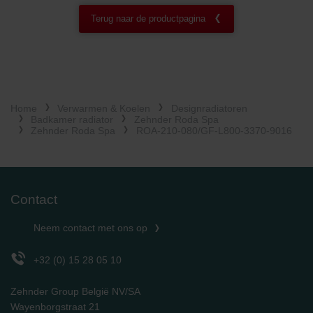
Zehnder Group Ibérica SAU: Política de privacidad
Terug naar de productpagina
Zehnder Group Italia S.r.l.: Privacy
Zehnder Group İç Mekan İklimlendirme Sanayi ve Ticaret
Limitet Şirketi: Web Sitesi Çerezleri
Zehnder Group Nederland bv: Privacyverklaringen
Zehnder Group Sales International: Privacy Policy
Zehnder Group Schweiz AG: Datenschutz
Home
Verwarmen & Koelen
Designradiatoren
Zehnder Polska Sp. z o.o.: Oświadczenie o ochronie
Badkamer radiator
Zehnder Roda Spa
Zehnder Roda Spa
ROA-210-080/GF-L800-3370-9016
danych Zehnder
Zehnder Group UK Limited: Privacy Policy
Contact
Neem contact met ons op
+32 (0) 15 28 05 10
Zehnder Group België NV/SA
Wayenborgstraat 21