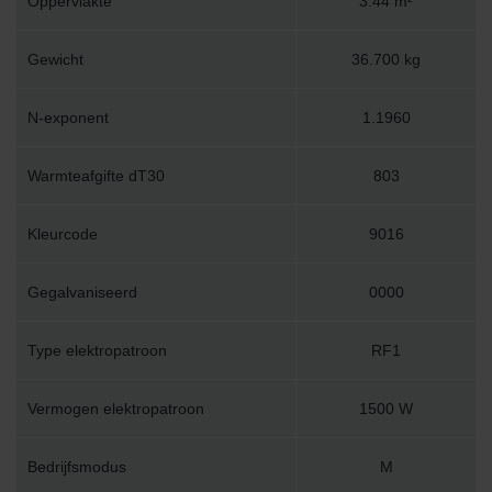
Oppervlakte
3.44 m²
Gewicht
36.700 kg
N-exponent
1.1960
Warmteafgifte dT30
803
Kleurcode
9016
Gegalvaniseerd
0000
Type elektropatroon
RF1
Vermogen elektropatroon
1500 W
Bedrijfsmodus
M