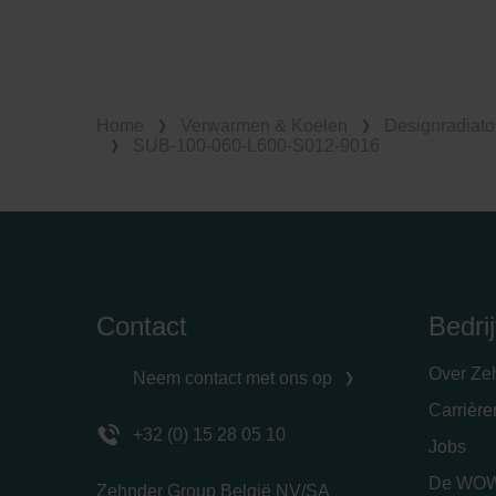
Home
Verwarmen & Koelen
Designradiato
SUB-100-060-L600-S012-9016
Contact
Bedrij
Over Ze
Neem contact met ons op
Carrièr
+32 (0) 15 28 05 10
Jobs
De WOW
Zehnder Group België NV/SA