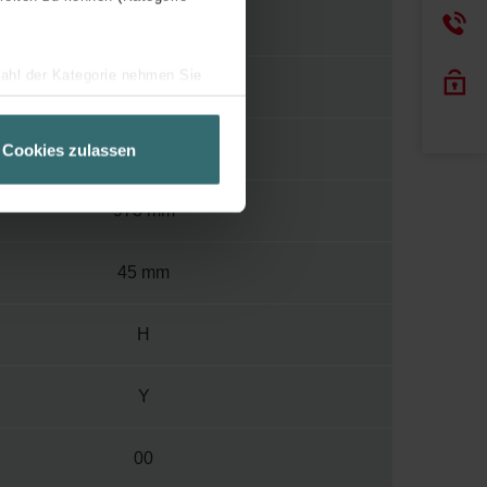
120
wahl der Kategorie nehmen Sie
1000
ir Ihren Besuchsverlauf auf
geschneiderte Informationen
600 mm
Cookies zulassen
ch über einen Link in der
973 mm
45 mm
H
Y
00