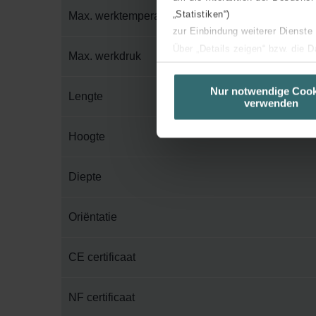
„Statistiken“)
Max. werktemperatuur
zur Einbindung weiterer Dienste
Über „Details zeigen“ bzw. die 
Max. werkdruk
die jeweiligen Cookies an oder l
unserer Website verwenden, um 
Nur notwendige Cook
Lengte
verwenden
basierend auf Ihren Interessen z
Datenschutzerklärung widerrufen
Hoogte
Datenschutzerklärung der Zeh
Diepte
Zehnder Group AG: Data Priva
Zehnder Group België nv/sa: Dé
Zehnder Group Czech Republic
Oriëntatie
Zehnder Group France: Protec
Zehnder Group Ibérica SAU: Po
CE certificaat
Zehnder Group Italia S.r.l.: Pr
Zehnder Group İç Mekan İklimle
NF certificaat
Zehnder Group Nederland bv: 