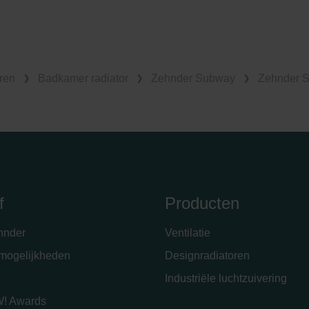
ren
Badkamer radiator
Zehnder Subway
Zehnder S
f
Producten
hnder
Ventilatie
emogelijkheden
Designradiatoren
Industriële luchtzuivering
! Awards