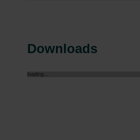
Zehnder Group Sales Internati
Zehnder Group Schweiz AG: D
Zehnder Polska Sp. z o.o.: O
Zehnder Group UK Limited: Pr
Downloads
loading...