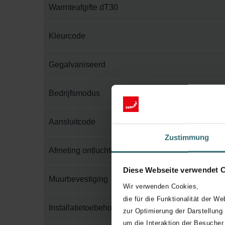
Warmteafgifte dT30
Kleurcode
Gegalvaniseerd
Bedrijfsmodus
Aansluitcode
Zustimmung
Afmeting ontluchter
Diese Webseite verwendet 
Muurbevestiging
Wir verwenden Cookies,
die für die Funktionalität der We
Installatietoebehoren in verpakking
zur Optimierung der Darstellung
um die Interaktion der Besucher