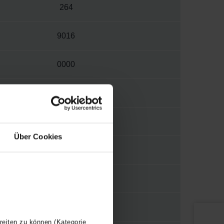
264
9016
0000
W
S012
Über Cookies
1/2"
WBTR
Y
reiten zu können (Kategorie