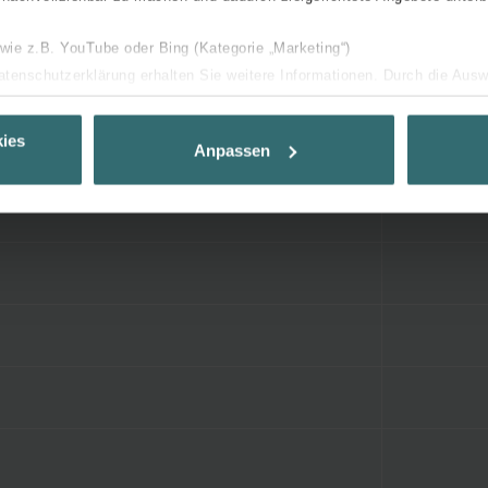
 wie z.B. YouTube oder Bing (Kategorie „Marketing“)
Datenschutzerklärung erhalten Sie weitere Informationen. Durch die Aus
ehnen sie ab. Bei der Auswahl von „Statistiken“ willigen Sie ein, dass w
Ihnen die bestmögliche Nutzererfahrung zu ermöglichen und Ihnen maß
ies
Anpassen
ur Verfügung zu stellen. Alle Einwilligungen können Sie selbstverständli
.
nder Group
cy
clarations de confidentialité
 s.r.o.: Zásady ochrany osobních údajů
tion des données
lítica de privacidad
ivacy
ndirme Sanayi ve Ticaret Limitet Şirketi: Web Sitesi Çerezleri
Privacyverklaringen