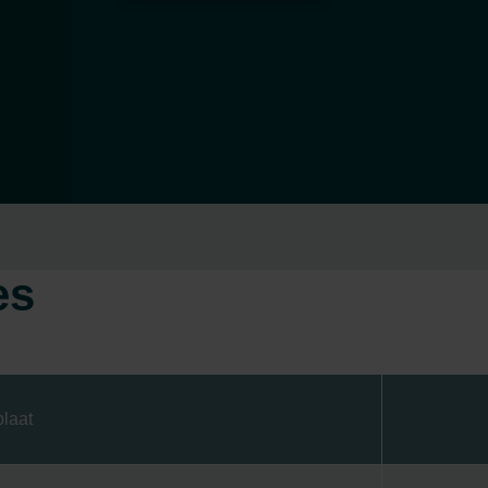
es
laat