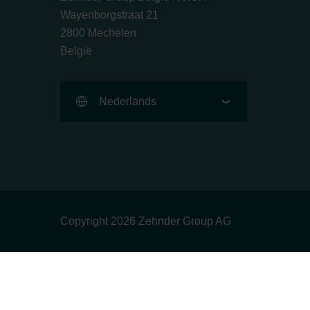
Wayenborgstraat 21
2800 Mechelen
België
Nederlands
Copyright 2026 Zehnder Group AG