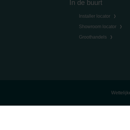
In de buurt
Installer locator
Showroom locator
Groothandels
Wettelij