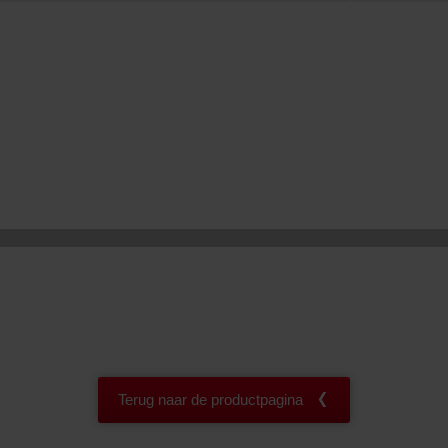
onal: Privacy Policy
atenschutz
świadczenie o ochronie danych Zehnder
ivacy Policy
Terug naar de productpagina