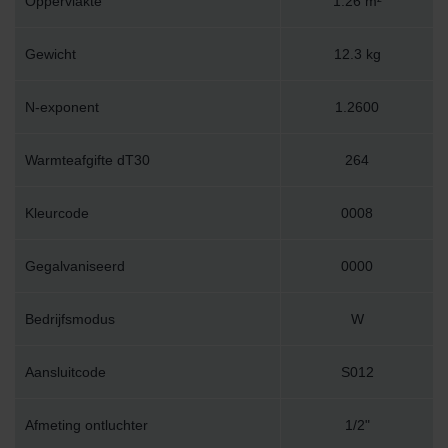
Oppervlakte
1.26 m²
Gewicht
12.3 kg
N-exponent
1.2600
Warmteafgifte dT30
264
Kleurcode
0008
Gegalvaniseerd
0000
Bedrijfsmodus
W
Aansluitcode
S012
Afmeting ontluchter
1/2"