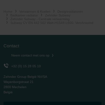
Zehnder Group İç Mekan İklimlendirme Sanayi ve Ticaret
Limitet Şirketi: Web Sitesi Çerezleri
Home
Verwarmen & Koelen
Designradiatoren
Zehnder Group Nederland bv: Privacyverklaringen
Badkamer radiator
Zehnder Subway
Zehnder Group Sales International: Privacy Policy
Zehnder Subway - Centrale verwarming
Subway CV EN 442 502 Watt-H1549-L600- Verchroomd
Zehnder Group Schweiz AG: Datenschutz
Zehnder Polska Sp. z o.o.: Oświadczenie o ochronie
danych Zehnder
Zehnder Group UK Limited: Privacy Policy
Contact
Neem contact met ons op
+32 (0) 15 28 05 10
Zehnder Group België NV/SA
Wayenborgstraat 21
2800 Mechelen
België