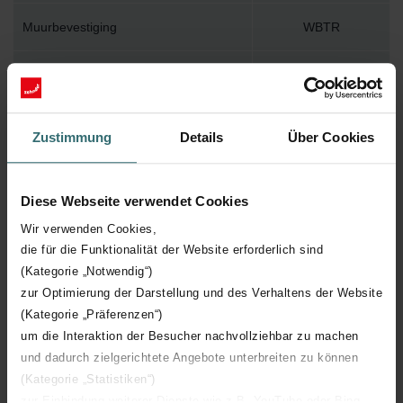
Muurbevestiging
WBTR
Installatietoebehoren in verpakking
Y
Max. werktemperatuur
120
Zustimmung
Details
Über Cookies
Max. werkdruk
1000
Diese Webseite verwendet Cookies
Lengte
600 mm
Wir verwenden Cookies,
die für die Funktionalität der Website erforderlich sind
Hoogte
1549 mm
(Kategorie „Notwendig“)
zur Optimierung der Darstellung und des Verhaltens der Website
Diepte
45 mm
(Kategorie „Präferenzen“)
um die Interaktion der Besucher nachvollziehbar zu machen
und dadurch zielgerichtete Angebote unterbreiten zu können
Oriëntatie
H
(Kategorie „Statistiken“)
zur Einbindung weiterer Dienste wie z.B. YouTube oder Bing