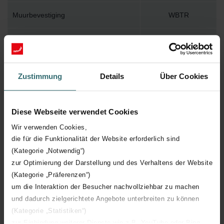
Muurbevestiging
WBTR
Installatietoebehoren in verpakking
Y
Max. werktemperatuur
120
Zustimmung
Details
Über Cookies
Max. werkdruk
1000
Diese Webseite verwendet Cookies
Lengte
600 mm
Wir verwenden Cookies,
die für die Funktionalität der Website erforderlich sind
Hoogte
1837 mm
(Kategorie „Notwendig“)
zur Optimierung der Darstellung und des Verhaltens der Website
Diepte
45 mm
(Kategorie „Präferenzen“)
um die Interaktion der Besucher nachvollziehbar zu machen
und dadurch zielgerichtete Angebote unterbreiten zu können
Oriëntatie
H
(Kategorie „Statistiken“)
zur Einbindung weiterer Dienste wie z.B. YouTube oder Bing