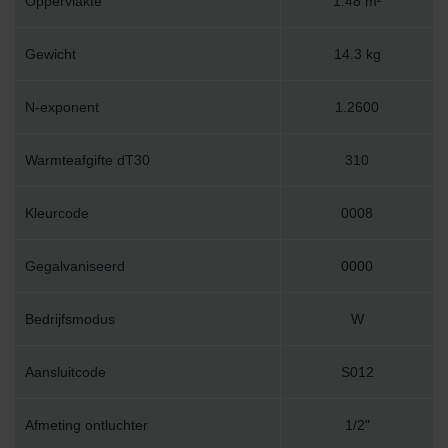
Oppervlakte
1.48 m²
Gewicht
14.3 kg
N-exponent
1.2600
Warmteafgifte dT30
310
Kleurcode
0008
Gegalvaniseerd
0000
Bedrijfsmodus
W
Aansluitcode
S012
Afmeting ontluchter
1/2"