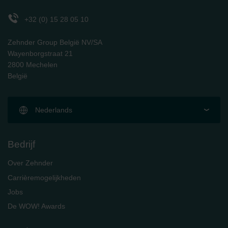
Zehnder Polska Sp. z o.o.: Oświadczenie o ochronie
danych Zehnder
+32 (0) 15 28 05 10
Zehnder Group UK Limited: Privacy Policy
Zehnder Group België NV/SA
Wayenborgstraat 21
2800 Mechelen
België
Nederlands
Bedrijf
Over Zehnder
Carrièremogelijkheden
Jobs
De WOW! Awards