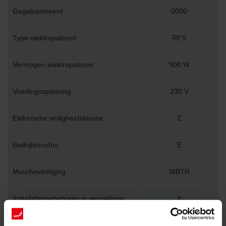
Gegalvaniseerd
0000
Type elektropatroon
RFS
Vermogen elektropatroon
900 W
Voedingsspanning
230 V
Elektrische veiligheidsklasse
2
Bedrijfsmodus
E
Muurbevestiging
WBTR
Installatietoebehoren in verpakking
Y
Lengte
600 mm