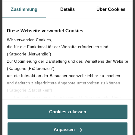
Zustimmung
Details
Über Cookies
Hoogte
1869 mm
Diese Webseite verwendet Cookies
Diepte
45 mm
Wir verwenden Cookies,
die für die Funktionalität der Website erforderlich sind
Oriëntatie
H
(Kategorie „Notwendig“)
zur Optimierung der Darstellung und des Verhaltens der Website
CE certificaat
Y
(Kategorie „Präferenzen“)
um die Interaktion der Besucher nachvollziehbar zu machen
NF certificaat
00
und dadurch zielgerichtete Angebote unterbreiten zu können
(Kategorie „Statistiken“)
zur Einbindung weiterer Dienste wie z.B. YouTube oder Bing
(Kategorie „Marketing“)
Cookies zulassen
Über „Details zeigen“ bzw. die Datenschutzerklärung erhalten
Sie weitere Informationen. Durch die Auswahl der Kategorie
Downloads
nehmen Sie die jeweiligen Cookies an oder lehnen sie ab. Bei
Anpassen
der Auswahl von „Statistiken“ willigen Sie ein, dass wir Ihren
loading...