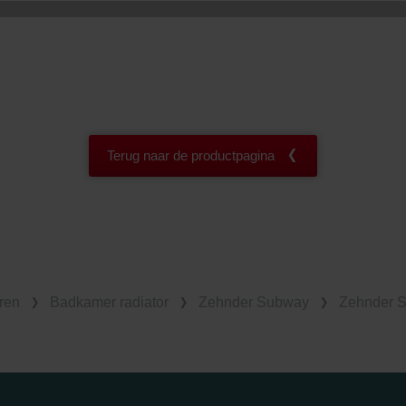
Terug naar de productpagina
ren
Badkamer radiator
Zehnder Subway
Zehnder S