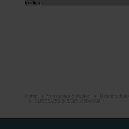
loading...
Home
Verwarmen & Koelen
Designradiato
SUBEC-150-045/GF-L450-0008