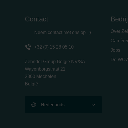
Contact
Bedrij
Over Ze
Neem contact met ons op
Carrièr
+32 (0) 15 28 05 10
Jobs
De WOW
Zehnder Group België NV/SA
Wayenborgstraat 21
2800 Mechelen
België
Nederlands