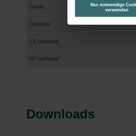
unserer Website verwenden, um 
Nur notwendige Cook
Diepte
verwenden
basierend auf Ihren Interessen z
Datenschutzerklärung widerrufen
Oriëntatie
Datenschutzerklärung der Zeh
CE certificaat
Zehnder Group AG: Data Priva
Zehnder Group België nv/sa: Dé
Zehnder Group Czech Republic
NF certificaat
Zehnder Group France: Protec
Zehnder Group Ibérica SAU: Po
Zehnder Group Italia S.r.l.: Pr
Zehnder Group İç Mekan İklimle
Zehnder Group Nederland bv: 
Zehnder Group Sales Internati
Downloads
Zehnder Group Schweiz AG: D
Zehnder Polska Sp. z o.o.: O
Zehnder Group UK Limited: Pr