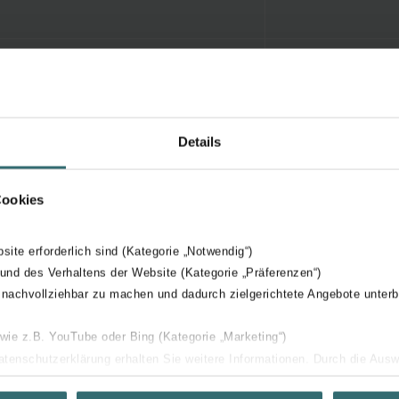
Details
Cookies
bsite erforderlich sind (Kategorie „Notwendig“)
 und des Verhaltens der Website (Kategorie „Präferenzen“)
 nachvollziehbar zu machen und dadurch zielgerichtete Angebote unterb
 wie z.B. YouTube oder Bing (Kategorie „Marketing“)
Datenschutzerklärung erhalten Sie weitere Informationen. Durch die Aus
ehnen sie ab. Bei der Auswahl von „Statistiken“ willigen Sie ein, dass w