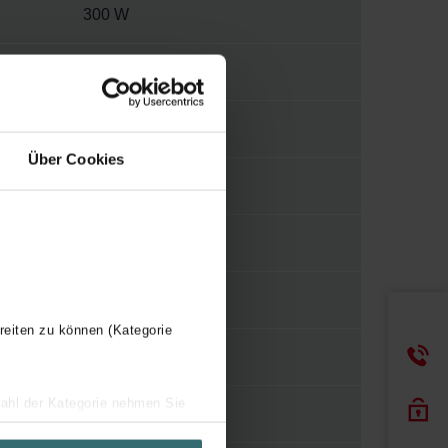
300 W
230 V
2
Über Cookies
E
WBTR
Y
reiten zu können (Kategorie
450 mm
wahl der Kategorie nehmen Sie
1581 mm
ir Ihren Besuchsverlauf auf