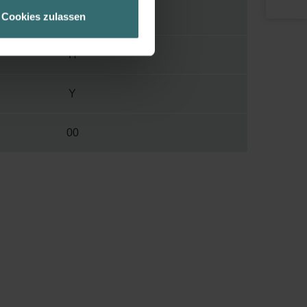
geschneiderte Informationen
45 mm
Cookies zulassen
ch über einen Link in der
H
Y
00