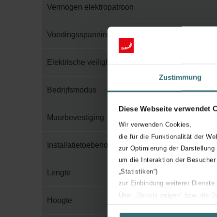
Vermogen elektropatroon
Voedingsspanning
Elektrische veiligheidsklasse
Zustimmung
Bedrijfsmodus
Diese Webseite verwendet 
Muurbevestiging
Wir verwenden Cookies,
die für die Funktionalität der We
Installatietoebehoren in verpakking
zur Optimierung der Darstellung
um die Interaktion der Besucher
„Statistiken“)
Lengte
zur Einbindung weiterer Dienste
Über „Details zeigen“ bzw. die 
Hoogte
die jeweiligen Cookies an oder l