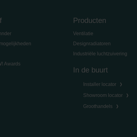
f
Producten
hnder
Ventilatie
emogelijkheden
Designradiatoren
Industriële luchtzuivering
! Awards
In de buurt
Installer locator
Showroom locator
Groothandels