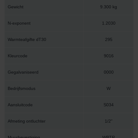
Gewicht
9.300 kg
N-exponent
1.2030
Warmteafgifte dT30
295
Kleurcode
9016
Gegalvaniseerd
0000
Bedrijfsmodus
W
Aansluitcode
S034
Afmeting ontluchter
1/2"
Muurbevestiging
WBTR