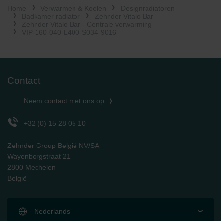
Home
Verwarmen & Koelen
Designradiatoren
Limitet Şirketi: Web Sitesi Çerezleri
Badkamer radiator
Zehnder Vitalo Bar
Zehnder Group Nederland bv: Privacyverklaringen
Zehnder Vitalo Bar - Centrale verwarming
Zehnder Group Sales International: Privacy Policy
VIP-160-040-L400-S034-9016
Zehnder Group Schweiz AG: Datenschutz
Zehnder Polska Sp. z o.o.: Oświadczenie o ochronie
danych Zehnder
Zehnder Group UK Limited: Privacy Policy
Contact
Neem contact met ons op
+32 (0) 15 28 05 10
Zehnder Group België NV/SA
Wayenborgstraat 21
2800 Mechelen
België
Nederlands