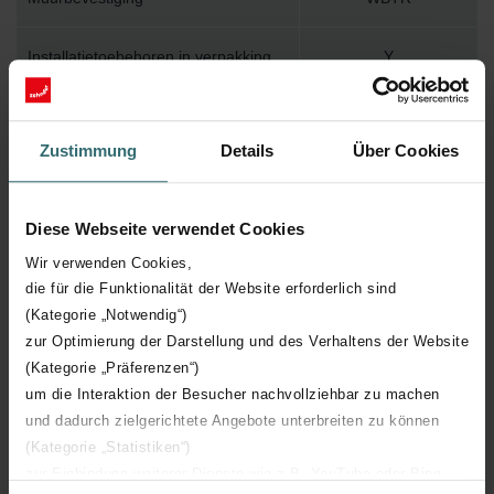
Installatietoebehoren in verpakking
Y
Max. werktemperatuur
82
Zustimmung
Details
Über Cookies
Max. werkdruk
1000
Diese Webseite verwendet Cookies
Lengte
400 mm
Wir verwenden Cookies,
die für die Funktionalität der Website erforderlich sind
Hoogte
1570 mm
(Kategorie „Notwendig“)
zur Optimierung der Darstellung und des Verhaltens der Website
Diepte
26 mm
(Kategorie „Präferenzen“)
um die Interaktion der Besucher nachvollziehbar zu machen
Oriëntatie
V
und dadurch zielgerichtete Angebote unterbreiten zu können
(Kategorie „Statistiken“)
CE certificaat
Y
zur Einbindung weiterer Dienste wie z.B. YouTube oder Bing