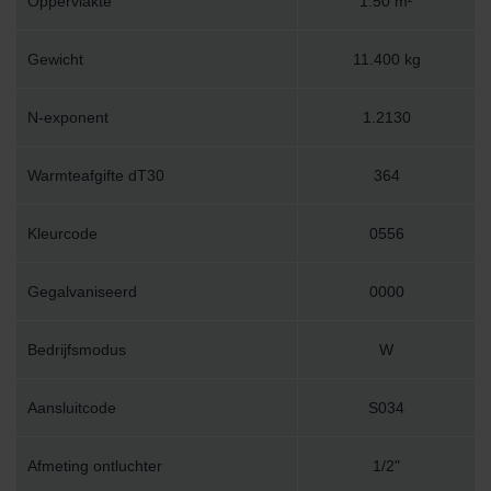
Oppervlakte
1.50 m²
Gewicht
11.400 kg
N-exponent
1.2130
Warmteafgifte dT30
364
Kleurcode
0556
Gegalvaniseerd
0000
Bedrijfsmodus
W
Aansluitcode
S034
Afmeting ontluchter
1/2"