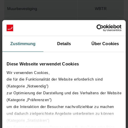
Muurbevestiging
WBTR
Installatietoebehoren in verpakking
Y
Max. werktemperatuur
82
Zustimmung
Details
Über Cookies
Max. werkdruk
1000
Diese Webseite verwendet Cookies
Lengte
500 mm
Wir verwenden Cookies,
die für die Funktionalität der Website erforderlich sind
Hoogte
1570 mm
(Kategorie „Notwendig“)
zur Optimierung der Darstellung und des Verhaltens der Website
Diepte
26 mm
(Kategorie „Präferenzen“)
um die Interaktion der Besucher nachvollziehbar zu machen
und dadurch zielgerichtete Angebote unterbreiten zu können
Oriëntatie
V
(Kategorie „Statistiken“)
zur Einbindung weiterer Dienste wie z.B. YouTube oder Bing