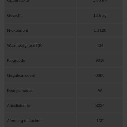
Oppervlakte
1.80 m²
Gewicht
13.6 kg
N-exponent
1.2120
Warmteafgifte dT30
434
Kleurcode
9016
Gegalvaniseerd
0000
Bedrijfsmodus
W
Aansluitcode
S034
Afmeting ontluchter
1/2"