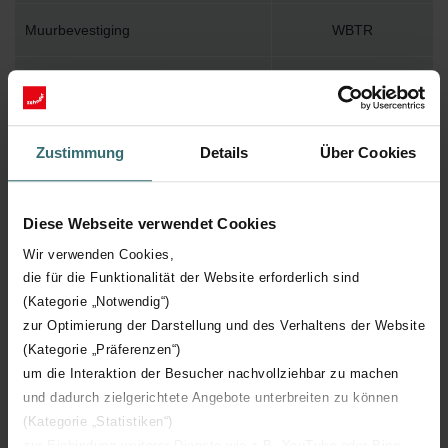
Muurbevestiging
WBTR
Installatietoebehoren in verpakking
Y
Max. werktemperatuur
82
Zustimmung
Details
Über Cookies
Max. werkdruk
1000
Diese Webseite verwendet Cookies
Lengte
600 mm
Wir verwenden Cookies,
die für die Funktionalität der Website erforderlich sind
Hoogte
1570 mm
(Kategorie „Notwendig“)
zur Optimierung der Darstellung und des Verhaltens der Website
Diepte
26 mm
(Kategorie „Präferenzen“)
um die Interaktion der Besucher nachvollziehbar zu machen
und dadurch zielgerichtete Angebote unterbreiten zu können
Oriëntatie
V
(Kategorie „Statistiken“)
zur Einbindung weiterer Dienste wie z.B. YouTube oder Bing