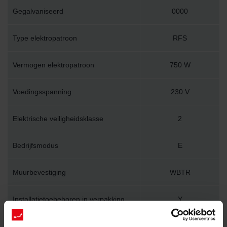
Gegalvaniseerd
0000
Type elektropatroon
RFS
Vermogen elektropatroon
750 W
Voedingsspanning
230 V
Elektrische veiligheidsklasse
2
Bedrijfsmodus
E
Muurbevestiging
WBTR
Installatietoebehoren in verpakking
Y
Lengte
500 mm