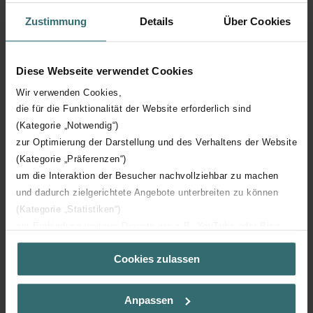
Zustimmung
Details
Über Cookies
Hoogte
1890 mm
Diese Webseite verwendet Cookies
Diepte
46 mm
Wir verwenden Cookies,
die für die Funktionalität der Website erforderlich sind
Oriëntatie
V
(Kategorie „Notwendig“)
zur Optimierung der Darstellung und des Verhaltens der Website
CE certificaat
Y
(Kategorie „Präferenzen“)
um die Interaktion der Besucher nachvollziehbar zu machen
NF certificaat
00
und dadurch zielgerichtete Angebote unterbreiten zu können
(Kategorie „Statistiken“)
zur Einbindung weiterer Dienste wie z.B. YouTube oder Bing
(Kategorie „Marketing“)
Cookies zulassen
Über „Details zeigen“ bzw. die Datenschutzerklärung erhalten
Sie weitere Informationen. Durch die Auswahl der Kategorie
Downloads
nehmen Sie die jeweiligen Cookies an oder lehnen sie ab. Bei
Anpassen
der Auswahl von „Statistiken“ willigen Sie ein, dass wir Ihren
loading...