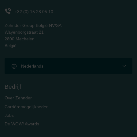
Zehnder Polska Sp. z o.o.: Oświadczenie o ochronie
danych Zehnder
+32 (0) 15 28 05 10
Zehnder Group UK Limited: Privacy Policy
Zehnder Group België NV/SA
Wayenborgstraat 21
2800 Mechelen
België
Nederlands
Bedrijf
Over Zehnder
Carrièremogelijkheden
Jobs
De WOW! Awards