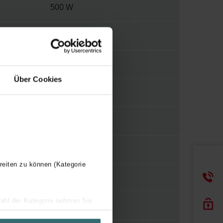
500 W
230 V
2
Über Cookies
E
WBTR
Y
reiten zu können (Kategorie
500 mm
wahl der Kategorie nehmen Sie
1570 mm
ir Ihren Besuchsverlauf auf