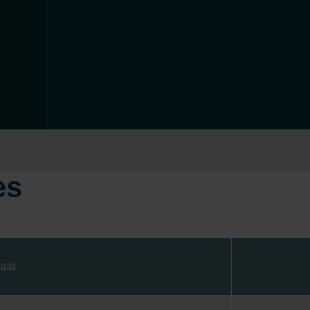
es
aat