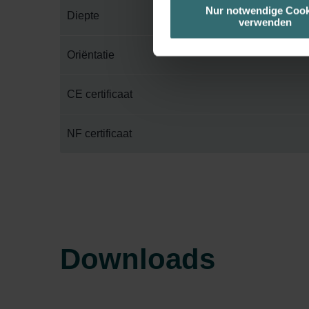
unserer Website verwenden, um 
Nur notwendige Cook
Diepte
verwenden
basierend auf Ihren Interessen z
Datenschutzerklärung widerrufen
Oriëntatie
Datenschutzerklärung der Zeh
CE certificaat
Zehnder Group AG: Data Priva
Zehnder Group België nv/sa: Dé
Zehnder Group Czech Republic
NF certificaat
Zehnder Group France: Protec
Zehnder Group Ibérica SAU: Po
Zehnder Group Italia S.r.l.: Pr
Zehnder Group İç Mekan İklimle
Zehnder Group Nederland bv: 
Zehnder Group Sales Internati
Downloads
Zehnder Group Schweiz AG: D
Zehnder Polska Sp. z o.o.: O
Zehnder Group UK Limited: Pr