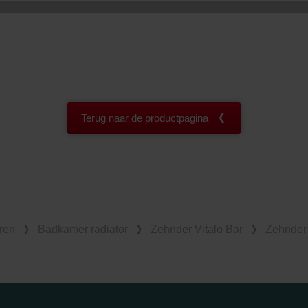
Terug naar de productpagina
ren
Badkamer radiator
Zehnder Vitalo Bar
Zehnder 