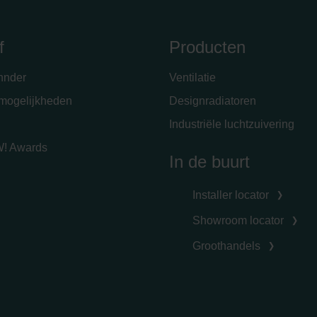
f
Producten
hnder
Ventilatie
emogelijkheden
Designradiatoren
Industriële luchtzuivering
! Awards
In de buurt
Installer locator
Showroom locator
Groothandels