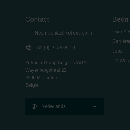
Contact
Bedrij
Over Ze
Neem contact met ons op
Carrièr
+32 (0) 15 28 05 10
Jobs
De WOW
Zehnder Group België NV/SA
Wayenborgstraat 21
2800 Mechelen
België
Nederlands