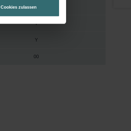
geschneiderte Informationen
46 mm
Cookies zulassen
ch über einen Link in der
V
Y
00