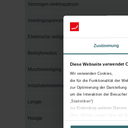
Vermogen elektropatroon
Voedingsspanning
Elektrische veiligheidsklasse
Zustimmung
Bedrijfsmodus
Diese Webseite verwendet 
Muurbevestiging
Wir verwenden Cookies,
die für die Funktionalität der We
Installatietoebehoren in verpakking
zur Optimierung der Darstellung
um die Interaktion der Besucher
„Statistiken“)
Lengte
zur Einbindung weiterer Dienste
Über „Details zeigen“ bzw. die 
Hoogte
die jeweiligen Cookies an oder l