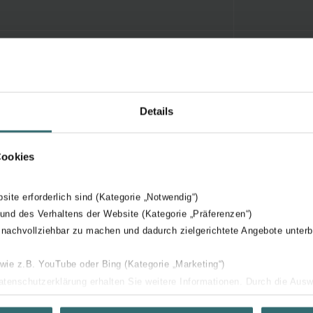
Details
Cookies
bsite erforderlich sind (Kategorie „Notwendig“)
 und des Verhaltens der Website (Kategorie „Präferenzen“)
 nachvollziehbar zu machen und dadurch zielgerichtete Angebote unterb
 wie z.B. YouTube oder Bing (Kategorie „Marketing“)
Datenschutzerklärung erhalten Sie weitere Informationen. Durch die Aus
ehnen sie ab. Bei der Auswahl von „Statistiken“ willigen Sie ein, dass w