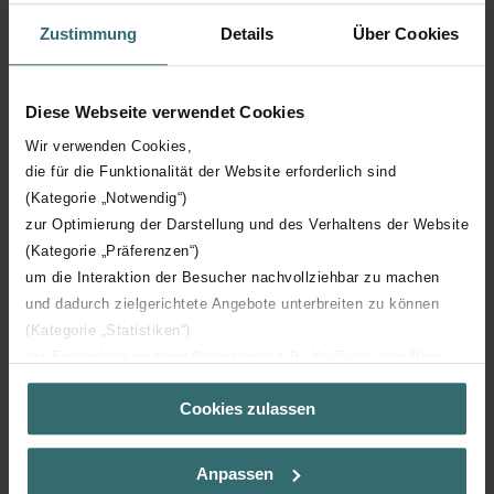
Zustimmung
Details
Über Cookies
Hoogte
1500 mm
Diese Webseite verwendet Cookies
Diepte
46 mm
Wir verwenden Cookies,
die für die Funktionalität der Website erforderlich sind
Oriëntatie
V
(Kategorie „Notwendig“)
zur Optimierung der Darstellung und des Verhaltens der Website
CE certificaat
Y
(Kategorie „Präferenzen“)
um die Interaktion der Besucher nachvollziehbar zu machen
NF certificaat
00
und dadurch zielgerichtete Angebote unterbreiten zu können
(Kategorie „Statistiken“)
zur Einbindung weiterer Dienste wie z.B. YouTube oder Bing
(Kategorie „Marketing“)
Cookies zulassen
Über „Details zeigen“ bzw. die Datenschutzerklärung erhalten
Sie weitere Informationen. Durch die Auswahl der Kategorie
Downloads
nehmen Sie die jeweiligen Cookies an oder lehnen sie ab. Bei
Anpassen
der Auswahl von „Statistiken“ willigen Sie ein, dass wir Ihren
loading...