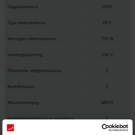
Gegalvaniseerd
0000
Type elektropatroon
RFS
Vermogen elektropatroon
750 W
Voedingsspanning
230 V
Elektrische veiligheidsklasse
2
Bedrijfsmodus
E
Muurbevestiging
WBTR
Installatietoebehoren in verpakking
Y
Lengte
590 mm