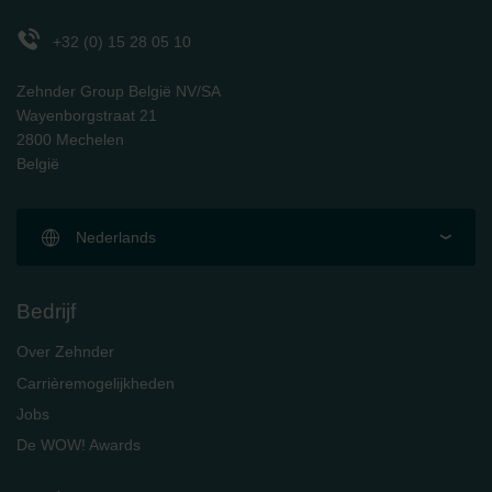
Zehnder Polska Sp. z o.o.: Oświadczenie o ochronie
danych Zehnder
+32 (0) 15 28 05 10
Zehnder Group UK Limited: Privacy Policy
Zehnder Group België NV/SA
Wayenborgstraat 21
2800 Mechelen
België
Nederlands
Bedrijf
Over Zehnder
Carrièremogelijkheden
Jobs
De WOW! Awards