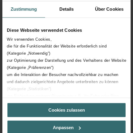
Zustimmung
Details
Über Cookies
Hoogte
1800 mm
Diese Webseite verwendet Cookies
Diepte
46 mm
Wir verwenden Cookies,
die für die Funktionalität der Website erforderlich sind
Oriëntatie
V
(Kategorie „Notwendig“)
zur Optimierung der Darstellung und des Verhaltens der Website
CE certificaat
Y
(Kategorie „Präferenzen“)
um die Interaktion der Besucher nachvollziehbar zu machen
NF certificaat
00
und dadurch zielgerichtete Angebote unterbreiten zu können
(Kategorie „Statistiken“)
zur Einbindung weiterer Dienste wie z.B. YouTube oder Bing
(Kategorie „Marketing“)
Cookies zulassen
Über „Details zeigen“ bzw. die Datenschutzerklärung erhalten
Sie weitere Informationen. Durch die Auswahl der Kategorie
Downloads
nehmen Sie die jeweiligen Cookies an oder lehnen sie ab. Bei
Anpassen
der Auswahl von „Statistiken“ willigen Sie ein, dass wir Ihren
loading...