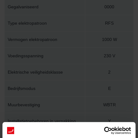
Gegalvaniseerd
0000
Type elektropatroon
RFS
Vermogen elektropatroon
1000 W
Voedingsspanning
230 V
Elektrische veiligheidsklasse
2
Bedrijfsmodus
E
Muurbevestiging
WBTR
Installatietoebehoren in verpakking
Y
Lengte
690 mm