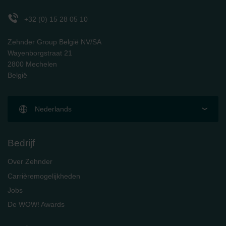
Zehnder Polska Sp. z o.o.: Oświadczenie o ochronie
danych Zehnder
+32 (0) 15 28 05 10
Zehnder Group UK Limited: Privacy Policy
Zehnder Group België NV/SA
Wayenborgstraat 21
2800 Mechelen
België
Nederlands
Bedrijf
Over Zehnder
Carrièremogelijkheden
Jobs
De WOW! Awards