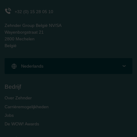
Zehnder Polska Sp. z o.o.: Oświadczenie o ochronie
danych Zehnder
+32 (0) 15 28 05 10
Zehnder Group UK Limited: Privacy Policy
Zehnder Group België NV/SA
Wayenborgstraat 21
2800 Mechelen
België
Nederlands
Bedrijf
Over Zehnder
Carrièremogelijkheden
Jobs
De WOW! Awards