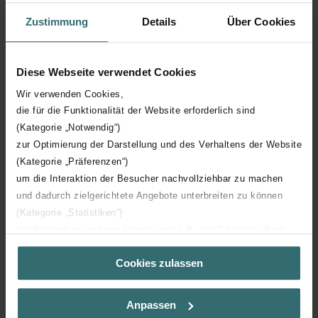
Zustimmung
Details
Über Cookies
Hoogte
1500 mm
Diese Webseite verwendet Cookies
Diepte
46 mm
Wir verwenden Cookies,
die für die Funktionalität der Website erforderlich sind
Oriëntatie
V
(Kategorie „Notwendig“)
zur Optimierung der Darstellung und des Verhaltens der Website
CE certificaat
Y
(Kategorie „Präferenzen“)
um die Interaktion der Besucher nachvollziehbar zu machen
NF certificaat
00
und dadurch zielgerichtete Angebote unterbreiten zu können
(Kategorie „Statistiken“)
zur Einbindung weiterer Dienste wie z.B. YouTube oder Bing
(Kategorie „Marketing“)
Cookies zulassen
Über „Details zeigen“ bzw. die Datenschutzerklärung erhalten
Sie weitere Informationen. Durch die Auswahl der Kategorie
Downloads
nehmen Sie die jeweiligen Cookies an oder lehnen sie ab. Bei
Anpassen
der Auswahl von „Statistiken“ willigen Sie ein, dass wir Ihren
loading...