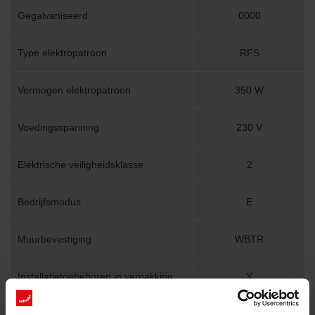
Gegalvaniseerd
0000
Type elektropatroon
RFS
Vermogen elektropatroon
350 W
Voedingsspanning
230 V
Elektrische veiligheidsklasse
2
Bedrijfsmodus
E
Muurbevestiging
WBTR
Installatietoebehoren in verpakking
Y
Lengte
490 mm