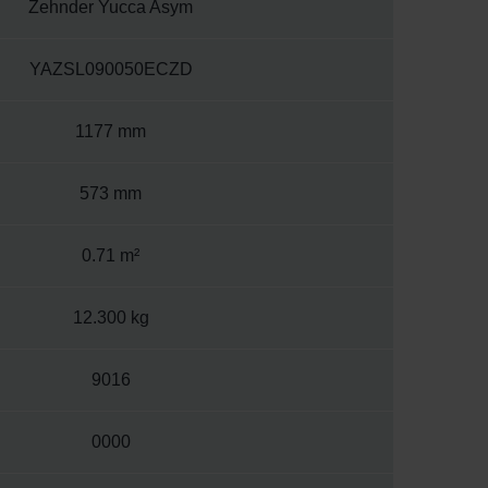
Zehnder Yucca Asym
YAZSL090050ECZD
1177 mm
573 mm
0.71 m²
12.300 kg
9016
0000