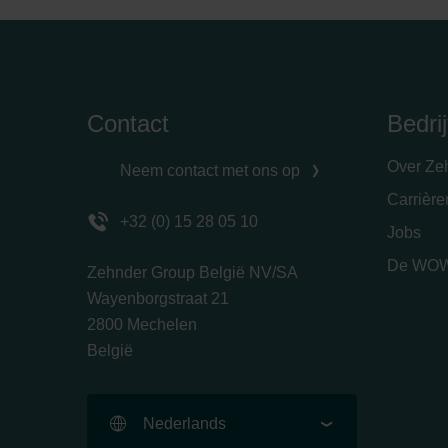
Contact
Bedrij
Over Ze
Neem contact met ons op
Carrièr
+32 (0) 15 28 05 10
Jobs
De WOW
Zehnder Group België NV/SA
Wayenborgstraat 21
2800 Mechelen
België
Nederlands