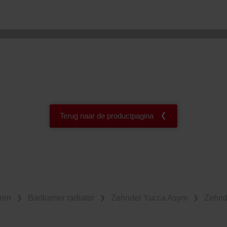
ivacy Policy
Terug naar de productpagina
ren
Badkamer radiator
Zehnder Yucca Asym
Zehnd