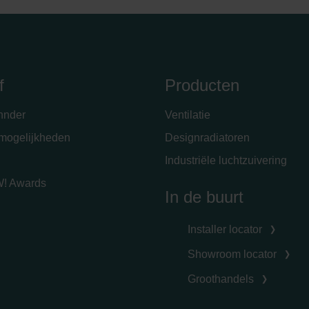
f
Producten
hnder
Ventilatie
emogelijkheden
Designradiatoren
Industriële luchtzuivering
! Awards
In de buurt
Installer locator
Showroom locator
Groothandels