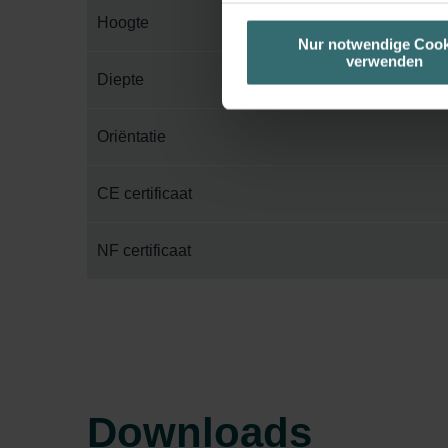
die jeweiligen Cookies an oder l
Hoogte
unserer Website verwenden, um 
Nur notwendige Cook
verwenden
basierend auf Ihren Interessen z
Diepte
Datenschutzerklärung widerrufen
Oriëntatie
Datenschutzerklärung der Zeh
Zehnder Group AG: Data Priva
Zehnder Group België nv/sa: Dé
CE certificaat
Zehnder Group Czech Republic
Zehnder Group France: Protec
NF certificaat
Zehnder Group Ibérica SAU: Po
Zehnder Group Italia S.r.l.: Pr
Zehnder Group İç Mekan İklimle
Zehnder Group Nederland bv: 
Zehnder Group Sales Internati
Zehnder Group Schweiz AG: D
Downloads
Zehnder Polska Sp. z o.o.: O