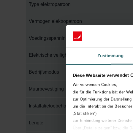
Type elektropatroon
Vermogen elektropatroon
Voedingsspanning
Elektrische veiligheidsklasse
Zustimmung
Bedrijfsmodus
Diese Webseite verwendet 
Wir verwenden Cookies,
Muurbevestiging
die für die Funktionalität der We
zur Optimierung der Darstellung
Installatietoebehoren in verpakking
um die Interaktion der Besucher
„Statistiken“)
zur Einbindung weiterer Dienste
Lengte
Über „Details zeigen“ bzw. die 