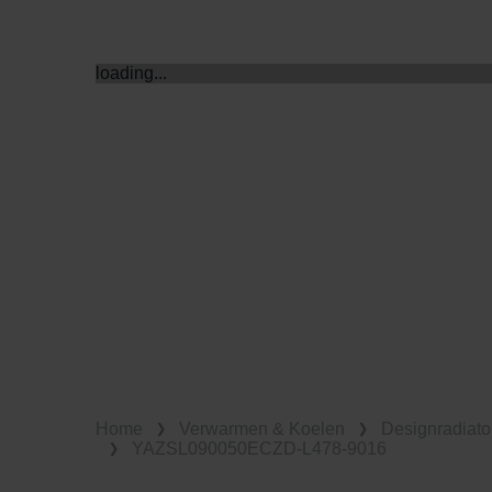
Zehnder Group UK Limited: Pr
loading...
Home
Verwarmen & Koelen
Designradiato
YAZSL090050ECZD-L478-9016