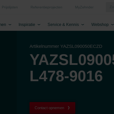
Prijslijsten
Referentieprojecten
MyZehnder
men
Inspiratie
Service & Kennis
Webshop
Artikelnummer YAZSL090050ECZD
YAZSL0900
L478-9016
Contact opnemen