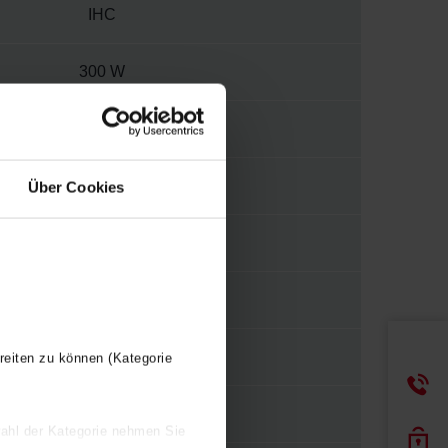
IHC
300 W
220 V
2
Über Cookies
E
WBYUC
Y
reiten zu können (Kategorie
478 mm
wahl der Kategorie nehmen Sie