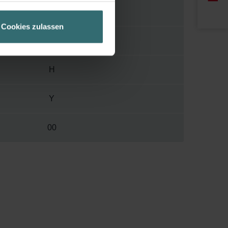
ir Ihren Besuchsverlauf auf
1000 mm
geschneiderte Informationen
Cookies zulassen
ch über einen Link in der
82 mm
H
Y
00