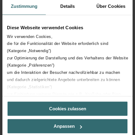
Zustimmung
Details
Über Cookies
Diepte
100 mm
Aantal elementen
15
Diese Webseite verwendet Cookies
Wir verwenden Cookies,
Oriëntatie
V
die für die Funktionalität der Website erforderlich sind
(Kategorie „Notwendig“)
CE certificaat
Y
zur Optimierung der Darstellung und des Verhaltens der Website
(Kategorie „Präferenzen“)
um die Interaktion der Besucher nachvollziehbar zu machen
NF certificaat
00
und dadurch zielgerichtete Angebote unterbreiten zu können
(Kategorie „Statistiken“)
zur Einbindung weiterer Dienste wie z.B. YouTube oder Bing
(Kategorie „Marketing“)
Cookies zulassen
Über „Details zeigen“ bzw. die Datenschutzerklärung erhalten
Downloads
Sie weitere Informationen. Durch die Auswahl der Kategorie
nehmen Sie die jeweiligen Cookies an oder lehnen sie ab. Bei
Anpassen
loading...
der Auswahl von „Statistiken“ willigen Sie ein, dass wir Ihren
Besuchsverlauf auf unserer Website verwenden, um Ihnen die