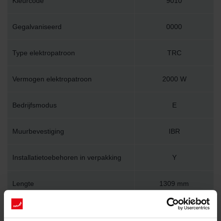
Kleurcode
9010
Gegalvaniseerd
0000
Type elektropatroon
TRC
Vermogen elektropatroon
2000 W
Bedrijfsmodus
E
Muurbevestiging
IBR
Installatietoebehoren in verpakking
Y
Lengte
1309 mm
Hoogte
575 mm