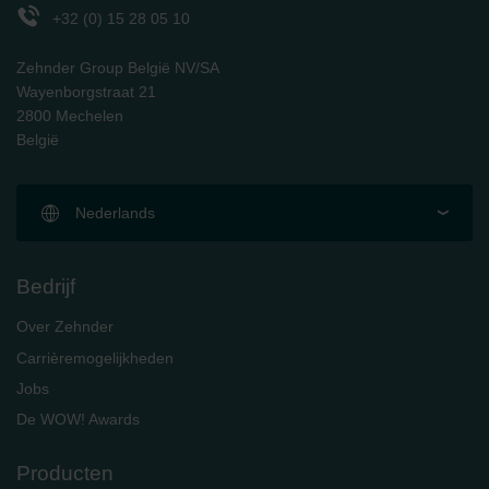
danych Zehnder
+32 (0) 15 28 05 10
Zehnder Group UK Limited: Privacy Policy
Zehnder Group België NV/SA
Wayenborgstraat 21
2800 Mechelen
België
Nederlands
Bedrijf
Over Zehnder
Carrièremogelijkheden
Jobs
De WOW! Awards
Producten