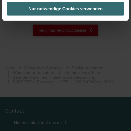
bestmögliche Nutzererfahrung zu ermöglichen und Ihnen
Nur notwendige Cookies verwenden
maßgeschneiderte Informationen basierend auf Ihren Interessen
zur Verfügung zu stellen. Alle Einwilligungen können Sie
selbstverständlich über einen Link in der Datenschutzerklärung
Terug naar de productpagina
widerrufen.
Datenschutzerklärung der Zehnder Group
Zehnder Group AG: Data Privacy
Zehnder Group België nv/sa: Déclarations de confidentialité
Zehnder Group Czech Republic s.r.o.: Zásady ochrany
Home
Verwarmen & Koelen
Designradiatoren
osobních údajů
Woonkamer radiatoren
Zehnder Fare Tech
Zehnder Fare Tech - Elektrische verwarming
Zehnder Group France: Protection des données
FARE TECH Elektrisch - H575 L1309 2000Watt - 9010
Zehnder Group Ibérica SAU: Política de privacidad
Zehnder Group Italia S.r.l.: Privacy
Zehnder Group İç Mekan İklimlendirme Sanayi ve Ticaret
Limitet Şirketi: Web Sitesi Çerezleri
Zehnder Group Nederland bv: Privacyverklaringen
Contact
Zehnder Group Sales International: Privacy Policy
Zehnder Group Schweiz AG: Datenschutz
Neem contact met ons op
Zehnder Polska Sp. z o.o.: Oświadczenie o ochronie