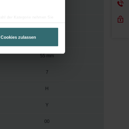
1000
wahl der Kategorie nehmen Sie
1100 mm
ir Ihren Besuchsverlauf auf
geschneiderte Informationen
Cookies zulassen
233 mm
ch über einen Link in der
55 mm
7
H
Y
00