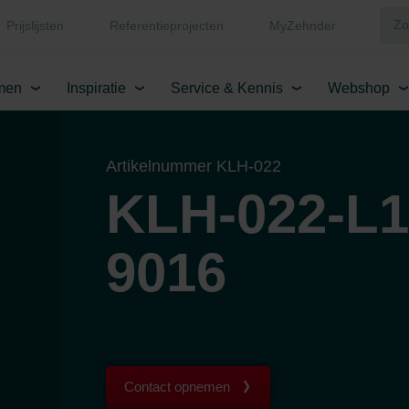
Prijslijsten
Referentieprojecten
MyZehnder
men
Inspiratie
Service & Kennis
Webshop
Artikelnummer KLH-022
KLH-022-L1
9016
Contact opnemen