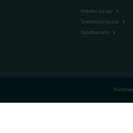
Installer locator
Showroom locator
Groothandels
Wettelij