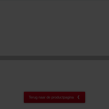
onal: Privacy Policy
atenschutz
świadczenie o ochronie danych Zehnder
ivacy Policy
Terug naar de productpagina