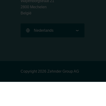
Wayenborgstraat 21
2800 Mechelen
België
Nederlands
Copyright 2026 Zehnder Group AG