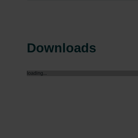
Zehnder Group Sales Internati
Zehnder Group Schweiz AG: D
Zehnder Polska Sp. z o.o.: O
Zehnder Group UK Limited: Pr
Downloads
loading...