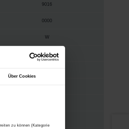
9016
0000
W
3570
1/2"
Über Cookies
LUGTD
Y
120
reiten zu können (Kategorie