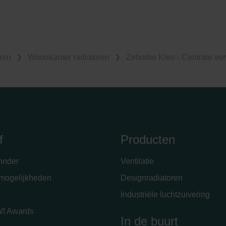
ren
Woonkamer radiatoren
Zehnder Kleo - Centrale ve
f
Producten
hnder
Ventilatie
emogelijkheden
Designradiatoren
Industriële luchtzuivering
! Awards
In de buurt