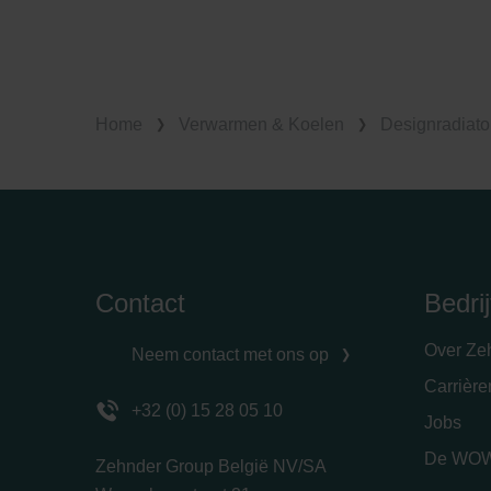
Home
Verwarmen & Koelen
Designradiato
Contact
Bedrij
Over Ze
Neem contact met ons op
Carrièr
+32 (0) 15 28 05 10
Jobs
De WOW
Zehnder Group België NV/SA