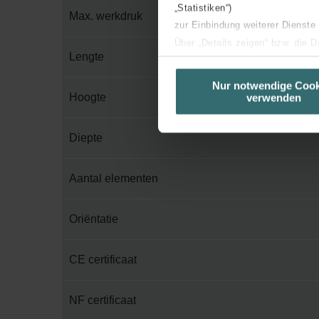
„Statistiken“)
Max. werkdruk
zur Einbindung weiterer Dienste
Über „Details zeigen“ bzw. die 
Lengte
die jeweiligen Cookies an oder l
unserer Website verwenden, um 
Nur notwendige Cook
Hoogte
verwenden
basierend auf Ihren Interessen z
Datenschutzerklärung widerrufen
Diepte
Datenschutzerklärung der Zeh
Zehnder Group AG: Data Priva
Aantal elementen
Zehnder Group België nv/sa: Dé
Zehnder Group Czech Republic
Oriëntatie
Zehnder Group France: Protec
Zehnder Group Ibérica SAU: Po
CE certificaat
Zehnder Group Italia S.r.l.: Pr
Zehnder Group İç Mekan İklimle
NF certificaat
Zehnder Group Nederland bv: 