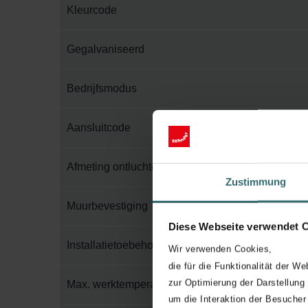
Kleurcode
Gegalvaniseerd
Bedrijfsmodus
Aansluitcode
Afmeting ontluchter
Zustimmung
Muurbevestiging
Diese Webseite verwendet 
Installatietoebehoren in verpakking
Wir verwenden Cookies,
die für die Funktionalität der We
zur Optimierung der Darstellung
Max. werktemperatuur
um die Interaktion der Besucher