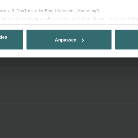
 wie z.B. YouTube oder Bing (Kategorie „Marketing“)
Datenschutzerklärung erhalten Sie weitere Informationen. Durch die Aus
ehnen sie ab. Bei der Auswahl von „Statistiken“ willigen Sie ein, dass w
Ihnen die bestmögliche Nutzererfahrung zu ermöglichen und Ihnen maß
ies
Anpassen
ur Verfügung zu stellen. Alle Einwilligungen können Sie selbstverständli
.
nder Group
cy
clarations de confidentialité
 s.r.o.: Zásady ochrany osobních údajů
tion des données
lítica de privacidad
ivacy
ndirme Sanayi ve Ticaret Limitet Şirketi: Web Sitesi Çerezleri
Privacyverklaringen