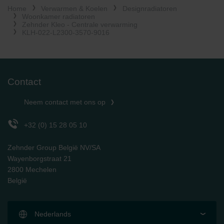
Home
Verwarmen & Koelen
Designradiatoren
Limitet Şirketi: Web Sitesi Çerezleri
Woonkamer radiatoren
Zehnder Group Nederland bv: Privacyverklaringen
Zehnder Kleo - Centrale verwarming
Zehnder Group Sales International: Privacy Policy
KLH-022-L2300-3570-9016
Zehnder Group Schweiz AG: Datenschutz
Zehnder Polska Sp. z o.o.: Oświadczenie o ochronie
danych Zehnder
Zehnder Group UK Limited: Privacy Policy
Contact
Neem contact met ons op
+32 (0) 15 28 05 10
Zehnder Group België NV/SA
Wayenborgstraat 21
2800 Mechelen
België
Nederlands