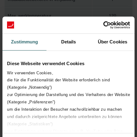
Max. werktemperatuur
120
Max. werkdruk
1000
Zustimmung
Details
Über Cookies
Lengte
2300 mm
Diese Webseite verwendet Cookies
Hoogte
233 mm
Wir verwenden Cookies,
die für die Funktionalität der Website erforderlich sind
Diepte
55 mm
(Kategorie „Notwendig“)
zur Optimierung der Darstellung und des Verhaltens der Website
Aantal elementen
7
(Kategorie „Präferenzen“)
um die Interaktion der Besucher nachvollziehbar zu machen
Oriëntatie
H
und dadurch zielgerichtete Angebote unterbreiten zu können
(Kategorie „Statistiken“)
CE certificaat
Y
zur Einbindung weiterer Dienste wie z.B. YouTube oder Bing