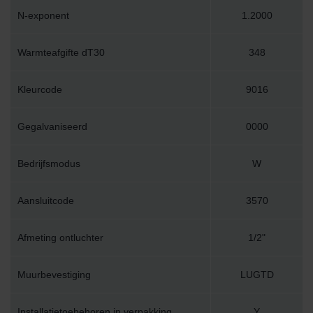
N-exponent
1.2000
Warmteafgifte dT30
348
Kleurcode
9016
Gegalvaniseerd
0000
Bedrijfsmodus
W
Aansluitcode
3570
Afmeting ontluchter
1/2"
Muurbevestiging
LUGTD
Installatietoebehoren in verpakking
Y