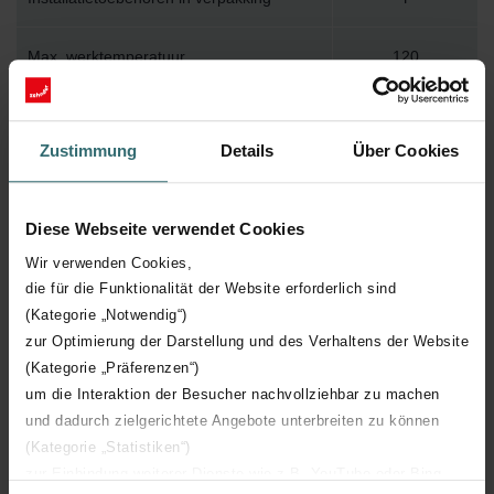
Max. werktemperatuur
120
Max. werkdruk
1000
Zustimmung
Details
Über Cookies
Lengte
900 mm
Diese Webseite verwendet Cookies
Hoogte
299 mm
Wir verwenden Cookies,
die für die Funktionalität der Website erforderlich sind
Diepte
55 mm
(Kategorie „Notwendig“)
zur Optimierung der Darstellung und des Verhaltens der Website
Aantal elementen
9
(Kategorie „Präferenzen“)
um die Interaktion der Besucher nachvollziehbar zu machen
Oriëntatie
H
und dadurch zielgerichtete Angebote unterbreiten zu können
(Kategorie „Statistiken“)
CE certificaat
Y
zur Einbindung weiterer Dienste wie z.B. YouTube oder Bing