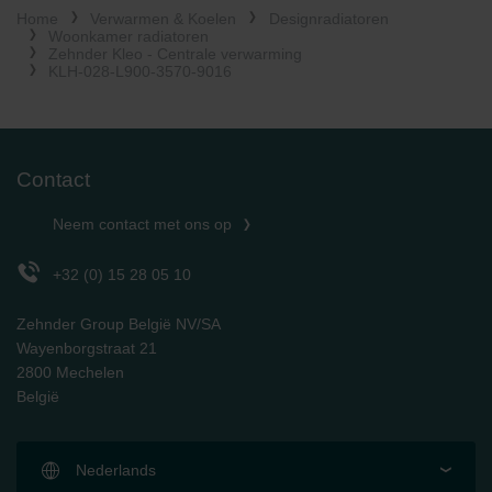
Home
Verwarmen & Koelen
Designradiatoren
Limitet Şirketi: Web Sitesi Çerezleri
Woonkamer radiatoren
Zehnder Group Nederland bv: Privacyverklaringen
Zehnder Kleo - Centrale verwarming
Zehnder Group Sales International: Privacy Policy
KLH-028-L900-3570-9016
Zehnder Group Schweiz AG: Datenschutz
Zehnder Polska Sp. z o.o.: Oświadczenie o ochronie
danych Zehnder
Zehnder Group UK Limited: Privacy Policy
Contact
Neem contact met ons op
+32 (0) 15 28 05 10
Zehnder Group België NV/SA
Wayenborgstraat 21
2800 Mechelen
België
Nederlands