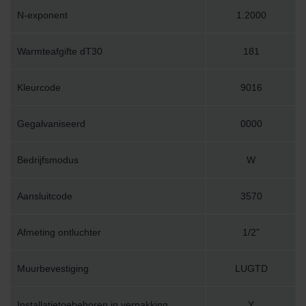
N-exponent
1.2000
Warmteafgifte dT30
181
Kleurcode
9016
Gegalvaniseerd
0000
Bedrijfsmodus
W
Aansluitcode
3570
Afmeting ontluchter
1/2"
Muurbevestiging
LUGTD
Installatietoebehoren in verpakking
Y