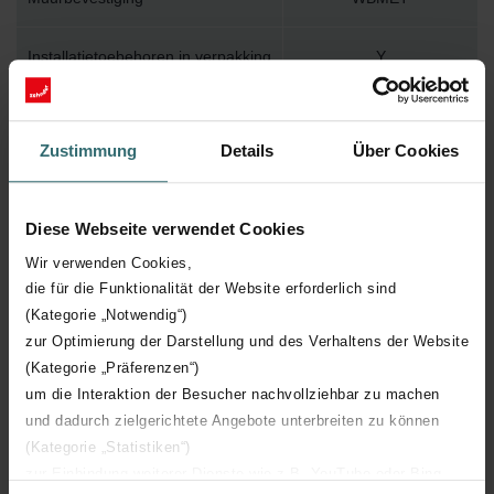
Installatietoebehoren in verpakking
Y
Max. werktemperatuur
110
Zustimmung
Details
Über Cookies
Max. werkdruk
400
Diese Webseite verwendet Cookies
Lengte
1800 mm
Wir verwenden Cookies,
die für die Funktionalität der Website erforderlich sind
Hoogte
595 mm
(Kategorie „Notwendig“)
zur Optimierung der Darstellung und des Verhaltens der Website
Diepte
39 mm
(Kategorie „Präferenzen“)
um die Interaktion der Besucher nachvollziehbar zu machen
Oriëntatie
H
und dadurch zielgerichtete Angebote unterbreiten zu können
(Kategorie „Statistiken“)
CE certificaat
Y
zur Einbindung weiterer Dienste wie z.B. YouTube oder Bing