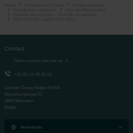
Home
Verwarmen & Koelen
Designradiatoren
Limitet Şirketi: Web Sitesi Çerezleri
Woonkamer radiatoren
Zehnder Metropolitan
Zehnder Group Nederland bv: Privacyverklaringen
Zehnder Metropolitan - Centrale verwarming
Zehnder Group Sales International: Privacy Policy
MEH-060-180-L1800-S012-9016
Zehnder Group Schweiz AG: Datenschutz
Zehnder Polska Sp. z o.o.: Oświadczenie o ochronie
danych Zehnder
Zehnder Group UK Limited: Privacy Policy
Contact
Neem contact met ons op
+32 (0) 15 28 05 10
Zehnder Group België NV/SA
Wayenborgstraat 21
2800 Mechelen
België
Nederlands