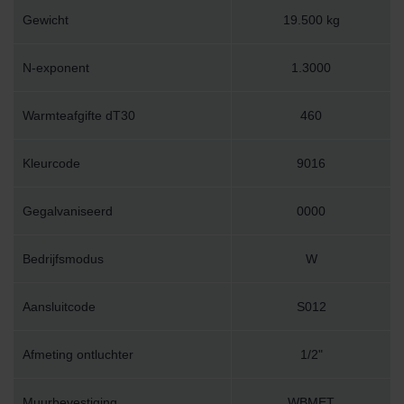
Gewicht
19.500 kg
N-exponent
1.3000
Warmteafgifte dT30
460
Kleurcode
9016
Gegalvaniseerd
0000
Bedrijfsmodus
W
Aansluitcode
S012
Afmeting ontluchter
1/2"
Muurbevestiging
WBMET