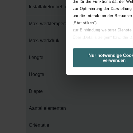
die für die Funktionalität der We
Installatietoebehoren in verpakking
zur Optimierung der Darstellung
um die Interaktion der Besucher
„Statistiken“)
Max. werktemperatuur
zur Einbindung weiterer Dienste
Über „Details zeigen“ bzw. die 
Max. werkdruk
die jeweiligen Cookies an oder l
unserer Website verwenden, um 
Nur notwendige Cook
Lengte
verwenden
basierend auf Ihren Interessen z
Datenschutzerklärung widerrufen
Hoogte
Datenschutzerklärung der Zeh
Diepte
Zehnder Group AG: Data Priva
Zehnder Group België nv/sa: Dé
Zehnder Group Czech Republic
Aantal elementen
Zehnder Group France: Protec
Zehnder Group Ibérica SAU: Po
Oriëntatie
Zehnder Group Italia S.r.l.: Pr