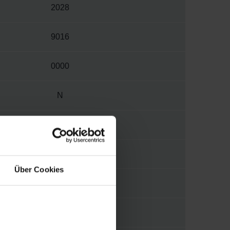
2028
9016
0000
N
M
3412
Über Cookies
1/4"
MORA