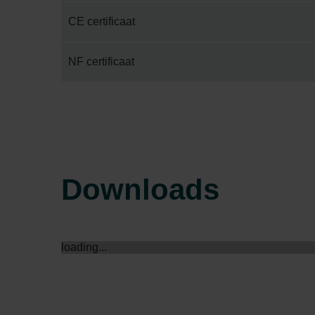
Zehnder Group İç Mekan İklimle
CE certificaat
Zehnder Group Nederland bv: 
Zehnder Group Sales Internati
NF certificaat
Zehnder Group Schweiz AG: D
Zehnder Polska Sp. z o.o.: O
Zehnder Group UK Limited: Pr
Downloads
loading...