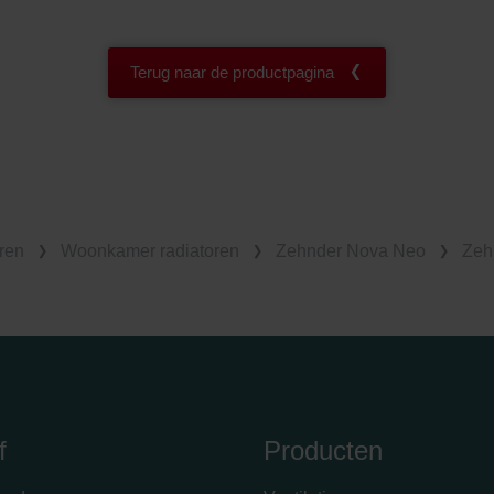
Terug naar de productpagina
ren
Woonkamer radiatoren
Zehnder Nova Neo
Zeh
f
Producten