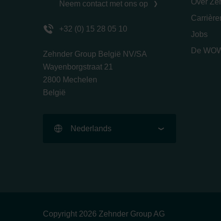
Over Ze
Neem contact met ons op
Carrièr
+32 (0) 15 28 05 10
Jobs
De WOW
Zehnder Group België NV/SA
Wayenborgstraat 21
2800 Mechelen
België
Nederlands
Copyright 2026 Zehnder Group AG