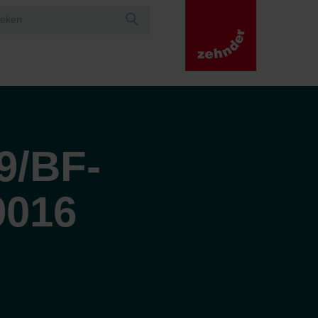
9/BF-
9016