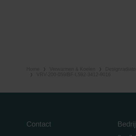
Home
Verwarmen & Koelen
Designradiato
VRV-200-059/BF-L592-3412-9016
Contact
Bedrij