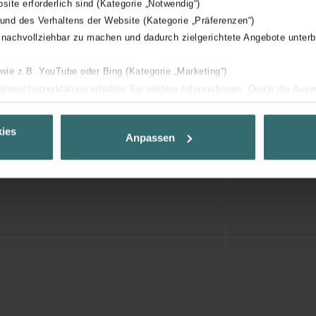
bsite erforderlich sind (Kategorie „Notwendig“)
 und des Verhaltens der Website (Kategorie „Präferenzen“)
 nachvollziehbar zu machen und dadurch zielgerichtete Angebote unterb
 wie z.B. YouTube oder Bing (Kategorie „Marketing“)
Datenschutzerklärung erhalten Sie weitere Informationen. Durch die Aus
ehnen sie ab. Bei der Auswahl von „Statistiken“ willigen Sie ein, dass w
Ihnen die bestmögliche Nutzererfahrung zu ermöglichen und Ihnen maß
ies
Anpassen
ur Verfügung zu stellen. Alle Einwilligungen können Sie selbstverständli
.
nder Group
cy
clarations de confidentialité
 s.r.o.: Zásady ochrany osobních údajů
tion des données
lítica de privacidad
ivacy