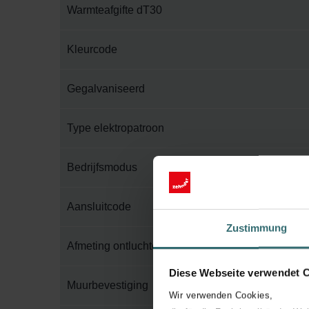
Warmteafgifte dT30
Kleurcode
Gegalvaniseerd
Type elektropatroon
Bedrijfsmodus
Aansluitcode
Zustimmung
Afmeting ontluchter
Diese Webseite verwendet 
Muurbevestiging
Wir verwenden Cookies,