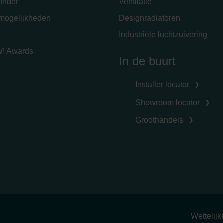
hnder
Ventilatie
emogelijkheden
Designradiatoren
Industriële luchtzuivering
! Awards
In de buurt
Installer locator
Showroom locator
Groothandels
Wettelij