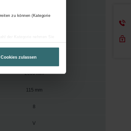
Y
reiten zu können (Kategorie
120
wahl der Kategorie nehmen Sie
400
ir Ihren Besuchsverlauf auf
geschneiderte Informationen
592 mm
Cookies zulassen
ch über einen Link in der
2000 mm
115 mm
8
V