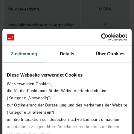
Muurbevestiging
MORA
Installatietoebehoren in verpakking
Y
Max. werktemperatuur
120
Zustimmung
Details
Über Cookies
Max. werkdruk
400
Lengte
800 mm
Diese Webseite verwendet Cookies
Wir verwenden Cookies,
Hoogte
592 mm
die für die Funktionalität der Website erforderlich sind
(Kategorie „Notwendig“)
Diepte
117 mm
zur Optimierung der Darstellung und des Verhaltens der Website
(Kategorie „Präferenzen“)
um die Interaktion der Besucher nachvollziehbar zu machen
Aantal elementen
8
und dadurch zielgerichtete Angebote unterbreiten zu können
(Kategorie „Statistiken“)