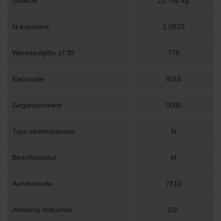
Gewicht
23.700 kg
N-exponent
1.0820
Warmteafgifte dT30
778
Kleurcode
9016
Gegalvaniseerd
0000
Type elektropatroon
N
Bedrijfsmodus
M
Aansluitcode
7610
Afmeting ontluchter
1/8"