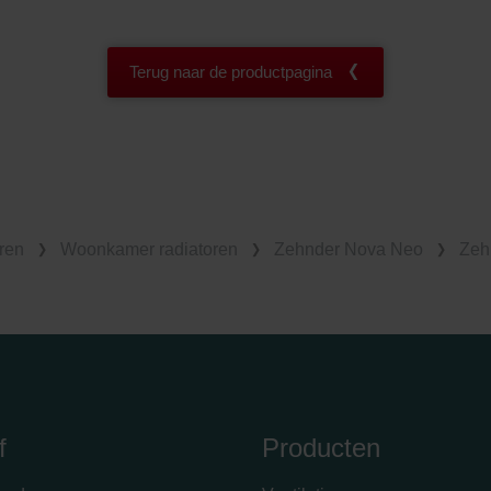
Terug naar de productpagina
ren
Woonkamer radiatoren
Zehnder Nova Neo
Zeh
f
Producten