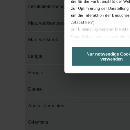
die für die Funktionalität der We
Installatietoebehoren in verpakking
zur Optimierung der Darstellung
um die Interaktion der Besucher
„Statistiken“)
Max. werktemperatuur
zur Einbindung weiterer Dienste
Über „Details zeigen“ bzw. die 
Max. werkdruk
die jeweiligen Cookies an oder l
unserer Website verwenden, um 
Nur notwendige Cook
Lengte
verwenden
basierend auf Ihren Interessen z
Datenschutzerklärung widerrufen
Hoogte
Datenschutzerklärung der Zeh
Diepte
Zehnder Group AG: Data Priva
Zehnder Group België nv/sa: Dé
Zehnder Group Czech Republic
Aantal elementen
Zehnder Group France: Protec
Zehnder Group Ibérica SAU: Po
Oriëntatie
Zehnder Group Italia S.r.l.: Pr