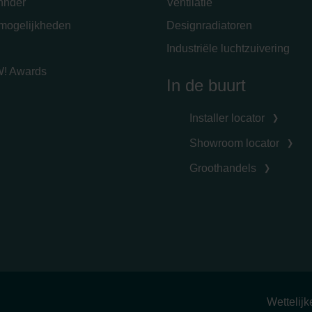
hnder
Ventilatie
emogelijkheden
Designradiatoren
Industriële luchtzuivering
! Awards
In de buurt
Installer locator
Showroom locator
Groothandels
Wettelij