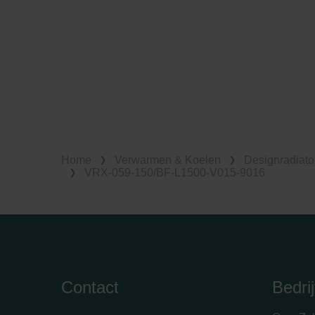
Home
Verwarmen & Koelen
Designradiato
VRX-059-150/BF-L1500-V015-9016
Contact
Bedrij