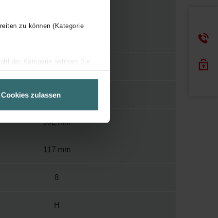
Y
reiten zu können (Kategorie
120
wahl der Kategorie nehmen Sie
400
ir Ihren Besuchsverlauf auf
geschneiderte Informationen
1504 mm
Cookies zulassen
ch über einen Link in der
592 mm
117 mm
8
H