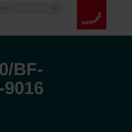
0/BF-
-9016