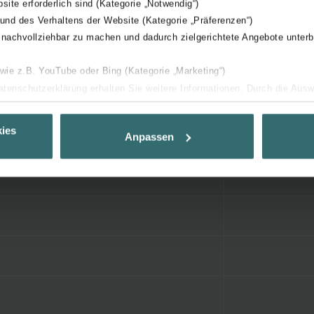
bsite erforderlich sind (Kategorie „Notwendig“)
 und des Verhaltens der Website (Kategorie „Präferenzen“)
 nachvollziehbar zu machen und dadurch zielgerichtete Angebote unterb
 wie z.B. YouTube oder Bing (Kategorie „Marketing“)
Datenschutzerklärung erhalten Sie weitere Informationen. Durch die Aus
ehnen sie ab. Bei der Auswahl von „Statistiken“ willigen Sie ein, dass w
Ihnen die bestmögliche Nutzererfahrung zu ermöglichen und Ihnen maß
ies
Anpassen
ur Verfügung zu stellen. Alle Einwilligungen können Sie selbstverständli
.
nder Group
cy
clarations de confidentialité
 s.r.o.: Zásady ochrany osobních údajů
tion des données
lítica de privacidad
ivacy