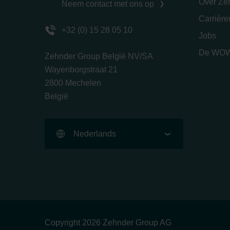
Over Ze
Neem contact met ons op
Carrièr
+32 (0) 15 28 05 10
Jobs
De WOW
Zehnder Group België NV/SA
Wayenborgstraat 21
2800 Mechelen
België
Nederlands
Copyright 2026 Zehnder Group AG