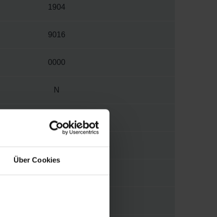
1904
9016
0000
N
M
V015
Über Cookies
1/4"
MORA