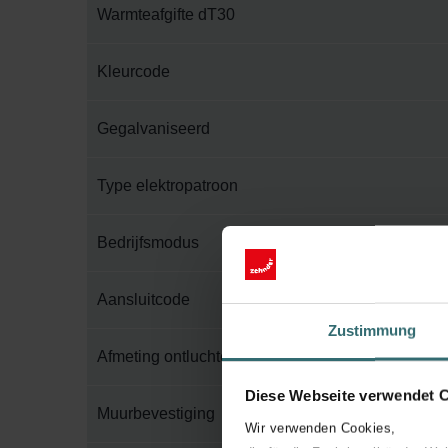
Warmteafgifte dT30
Kleurcode
Gegalvaniseerd
Type elektropatroon
Bedrijfsmodus
Aansluitcode
Zustimmung
Afmeting ontluchter
Diese Webseite verwendet 
Muurbevestiging
Wir verwenden Cookies,