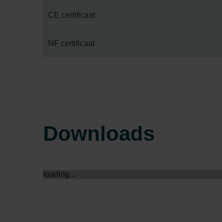
Zehnder Group İç Mekan İklimle
CE certificaat
Zehnder Group Nederland bv: 
Zehnder Group Sales Internati
NF certificaat
Zehnder Group Schweiz AG: D
Zehnder Polska Sp. z o.o.: O
Zehnder Group UK Limited: Pr
Downloads
loading...