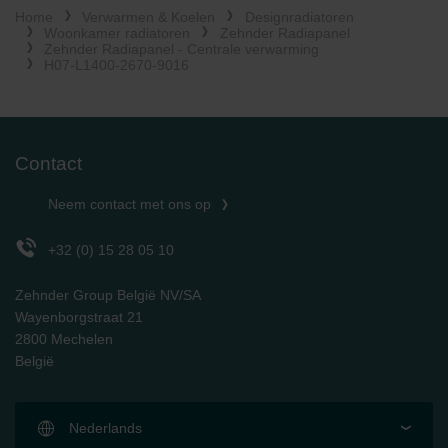
Home
Verwarmen & Koelen
Designradiatoren
Limitet Şirketi: Web Sitesi Çerezleri
Woonkamer radiatoren
Zehnder Radiapanel
Zehnder Group Nederland bv: Privacyverklaringen
Zehnder Radiapanel - Centrale verwarming
Zehnder Group Sales International: Privacy Policy
H07-L1400-2670-9016
Zehnder Group Schweiz AG: Datenschutz
Zehnder Polska Sp. z o.o.: Oświadczenie o ochronie
danych Zehnder
Zehnder Group UK Limited: Privacy Policy
Contact
Neem contact met ons op
+32 (0) 15 28 05 10
Zehnder Group België NV/SA
Wayenborgstraat 21
2800 Mechelen
België
Nederlands