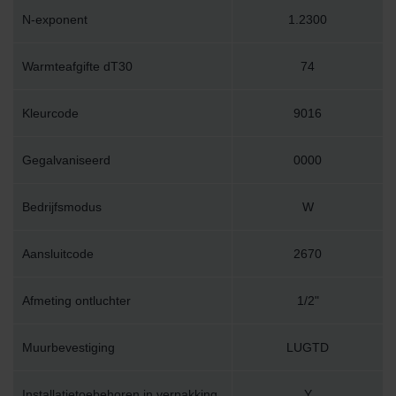
N-exponent
1.2300
Warmteafgifte dT30
74
Kleurcode
9016
Gegalvaniseerd
0000
Bedrijfsmodus
W
Aansluitcode
2670
Afmeting ontluchter
1/2"
Muurbevestiging
LUGTD
Installatietoebehoren in verpakking
Y