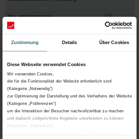
Max. werktemperatuur
120
Max. werkdruk
500
Zustimmung
Details
Über Cookies
Lengte
1400 mm
Diese Webseite verwendet Cookies
Hoogte
70 mm
Wir verwenden Cookies,
die für die Funktionalität der Website erforderlich sind
Diepte
38 mm
(Kategorie „Notwendig“)
zur Optimierung der Darstellung und des Verhaltens der Website
Aantal elementen
1
(Kategorie „Präferenzen“)
um die Interaktion der Besucher nachvollziehbar zu machen
Oriëntatie
H
und dadurch zielgerichtete Angebote unterbreiten zu können
(Kategorie „Statistiken“)
CE certificaat
Y
zur Einbindung weiterer Dienste wie z.B. YouTube oder Bing