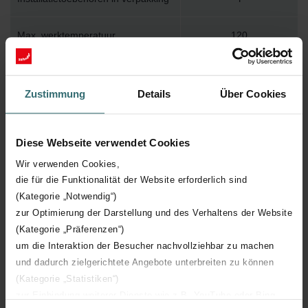
Max. werktemperatuur
120
Max. werkdruk
500
Zustimmung
Details
Über Cookies
Lengte
900 mm
Diese Webseite verwendet Cookies
Hoogte
1050 mm
Wir verwenden Cookies,
die für die Funktionalität der Website erforderlich sind
Diepte
38 mm
(Kategorie „Notwendig“)
zur Optimierung der Darstellung und des Verhaltens der Website
Aantal elementen
15
(Kategorie „Präferenzen“)
um die Interaktion der Besucher nachvollziehbar zu machen
Oriëntatie
H
und dadurch zielgerichtete Angebote unterbreiten zu können
(Kategorie „Statistiken“)
CE certificaat
Y
zur Einbindung weiterer Dienste wie z.B. YouTube oder Bing