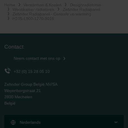
Home
Verwarmen & Koelen
Designradiatoren
Limitet Şirketi: Web Sitesi Çerezleri
Woonkamer radiatoren
Zehnder Radiapanel
Zehnder Group Nederland bv: Privacyverklaringen
Zehnder Radiapanel - Centrale verwarming
Zehnder Group Sales International: Privacy Policy
H105-L900-1270-9016
Zehnder Group Schweiz AG: Datenschutz
Zehnder Polska Sp. z o.o.: Oświadczenie o ochronie
danych Zehnder
Zehnder Group UK Limited: Privacy Policy
Contact
Neem contact met ons op
+32 (0) 15 28 05 10
Zehnder Group België NV/SA
Wayenborgstraat 21
2800 Mechelen
België
Nederlands