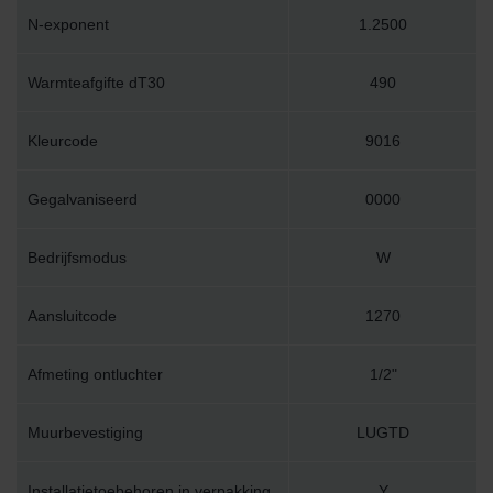
N-exponent
1.2500
Warmteafgifte dT30
490
Kleurcode
9016
Gegalvaniseerd
0000
Bedrijfsmodus
W
Aansluitcode
1270
Afmeting ontluchter
1/2"
Muurbevestiging
LUGTD
Installatietoebehoren in verpakking
Y