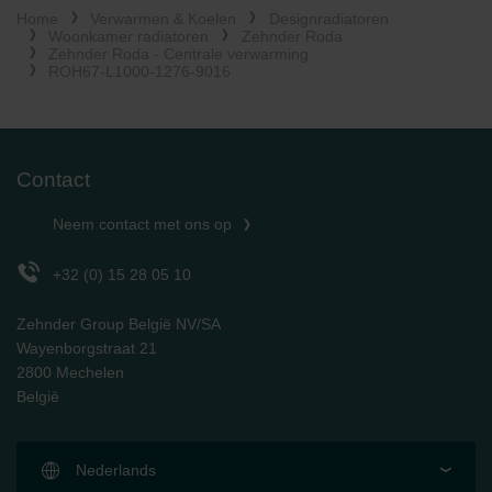
Home
Verwarmen & Koelen
Designradiatoren
Limitet Şirketi: Web Sitesi Çerezleri
Woonkamer radiatoren
Zehnder Roda
Zehnder Group Nederland bv: Privacyverklaringen
Zehnder Roda - Centrale verwarming
Zehnder Group Sales International: Privacy Policy
ROH67-L1000-1276-9016
Zehnder Group Schweiz AG: Datenschutz
Zehnder Polska Sp. z o.o.: Oświadczenie o ochronie
danych Zehnder
Zehnder Group UK Limited: Privacy Policy
Contact
Neem contact met ons op
+32 (0) 15 28 05 10
Zehnder Group België NV/SA
Wayenborgstraat 21
2800 Mechelen
België
Nederlands