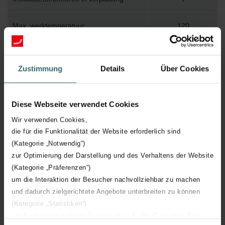
Max. werktemperatuur
120
Max. werkdruk
400
Zustimmung
Details
Über Cookies
Lengte
1000 mm
Diese Webseite verwendet Cookies
Hoogte
666 mm
Wir verwenden Cookies,
die für die Funktionalität der Website erforderlich sind
Diepte
47 mm
(Kategorie „Notwendig“)
zur Optimierung der Darstellung und des Verhaltens der Website
Aantal elementen
9
(Kategorie „Präferenzen“)
um die Interaktion der Besucher nachvollziehbar zu machen
Oriëntatie
H
und dadurch zielgerichtete Angebote unterbreiten zu können
(Kategorie „Statistiken“)
CE certificaat
Y
zur Einbindung weiterer Dienste wie z.B. YouTube oder Bing