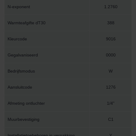
N-exponent
1.2760
Warmteafgifte dT30
388
Kleurcode
9016
Gegalvaniseerd
0000
Bedrijfsmodus
W
Aansluitcode
1276
Afmeting ontluchter
1/4"
Muurbevestiging
C1
Installatietoebehoren in verpakking
Y