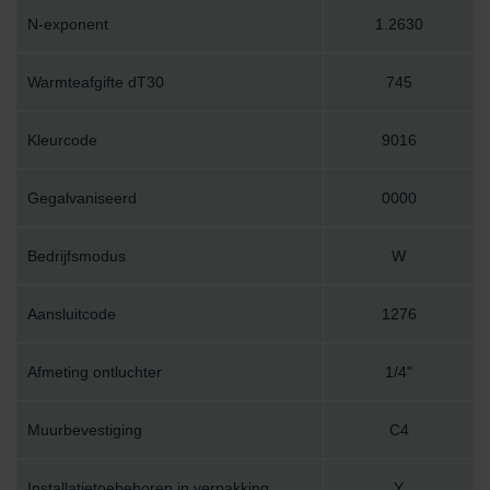
N-exponent
1.2630
Warmteafgifte dT30
745
Kleurcode
9016
Gegalvaniseerd
0000
Bedrijfsmodus
W
Aansluitcode
1276
Afmeting ontluchter
1/4"
Muurbevestiging
C4
Installatietoebehoren in verpakking
Y