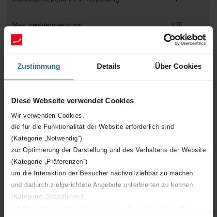
Max. werktemperatuur
120
Max. werkdruk
400
Zustimmung
Details
Über Cookies
Lengte
1200 mm
Diese Webseite verwendet Cookies
Hoogte
666 mm
Wir verwenden Cookies,
die für die Funktionalität der Website erforderlich sind
Diepte
70 mm
(Kategorie „Notwendig“)
zur Optimierung der Darstellung und des Verhaltens der Website
Aantal elementen
9
(Kategorie „Präferenzen“)
um die Interaktion der Besucher nachvollziehbar zu machen
Oriëntatie
H
und dadurch zielgerichtete Angebote unterbreiten zu können
(Kategorie „Statistiken“)
CE certificaat
Y
zur Einbindung weiterer Dienste wie z.B. YouTube oder Bing