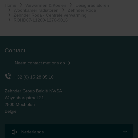
Home
Verwarmen & Koelen
Designradiatoren
Limitet Şirketi: Web Sitesi Çerezleri
Woonkamer radiatoren
Zehnder Roda
Zehnder Group Nederland bv: Privacyverklaringen
Zehnder Roda - Centrale verwarming
Zehnder Group Sales International: Privacy Policy
ROHD67-L1200-1276-9016
Zehnder Group Schweiz AG: Datenschutz
Zehnder Polska Sp. z o.o.: Oświadczenie o ochronie
danych Zehnder
Zehnder Group UK Limited: Privacy Policy
Contact
Neem contact met ons op
+32 (0) 15 28 05 10
Zehnder Group België NV/SA
Wayenborgstraat 21
2800 Mechelen
België
Nederlands