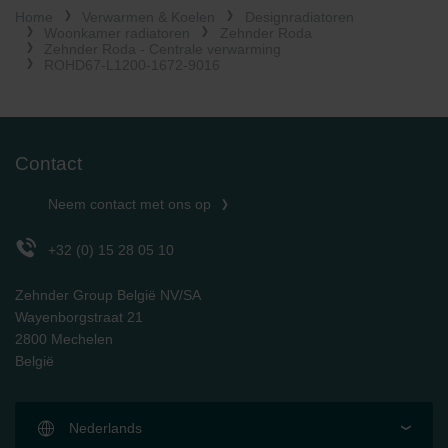
Home
Verwarmen & Koelen
Designradiatoren
Limitet Şirketi: Web Sitesi Çerezleri
Woonkamer radiatoren
Zehnder Roda
Zehnder Group Nederland bv: Privacyverklaringen
Zehnder Roda - Centrale verwarming
Zehnder Group Sales International: Privacy Policy
ROHD67-L1200-1672-9016
Zehnder Group Schweiz AG: Datenschutz
Zehnder Polska Sp. z o.o.: Oświadczenie o ochronie
danych Zehnder
Zehnder Group UK Limited: Privacy Policy
Contact
Neem contact met ons op
+32 (0) 15 28 05 10
Zehnder Group België NV/SA
Wayenborgstraat 21
2800 Mechelen
België
Nederlands