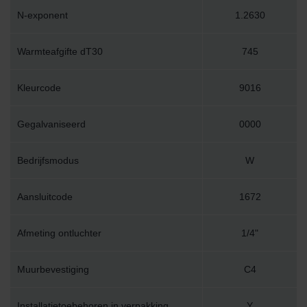
N-exponent
1.2630
Warmteafgifte dT30
745
Kleurcode
9016
Gegalvaniseerd
0000
Bedrijfsmodus
W
Aansluitcode
1672
Afmeting ontluchter
1/4"
Muurbevestiging
C4
Installatietoebehoren in verpakking
Y