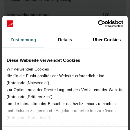
Max. werktemperatuur
120
Max. werkdruk
400
Zustimmung
Details
Über Cookies
Lengte
1200 mm
Diese Webseite verwendet Cookies
Hoogte
666 mm
Wir verwenden Cookies,
die für die Funktionalität der Website erforderlich sind
Diepte
70 mm
(Kategorie „Notwendig“)
zur Optimierung der Darstellung und des Verhaltens der Website
Aantal elementen
9
(Kategorie „Präferenzen“)
um die Interaktion der Besucher nachvollziehbar zu machen
Oriëntatie
H
und dadurch zielgerichtete Angebote unterbreiten zu können
(Kategorie „Statistiken“)
CE certificaat
Y
zur Einbindung weiterer Dienste wie z.B. YouTube oder Bing