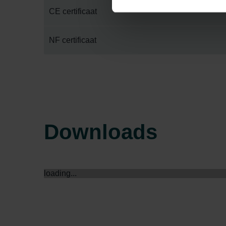
Datenschutzerklärung widerrufen
CE certificaat
Datenschutzerklärung der Zeh
NF certificaat
Zehnder Group AG: Data Priva
Zehnder Group België nv/sa: Dé
Zehnder Group Czech Republic
Zehnder Group France: Protec
Zehnder Group Ibérica SAU: Po
Zehnder Group Italia S.r.l.: Pr
Zehnder Group İç Mekan İklimle
Downloads
Zehnder Group Nederland bv: 
Zehnder Group Sales Internati
Zehnder Group Schweiz AG: D
Zehnder Polska Sp. z o.o.: O
loading...
Zehnder Group UK Limited: Pr