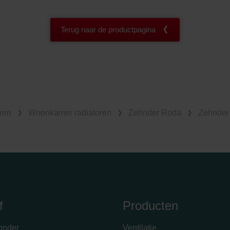
Terug naar de productpagina
ren
Woonkamer radiatoren
Zehnder Roda
Zehnder 
f
Producten
hnder
Ventilatie