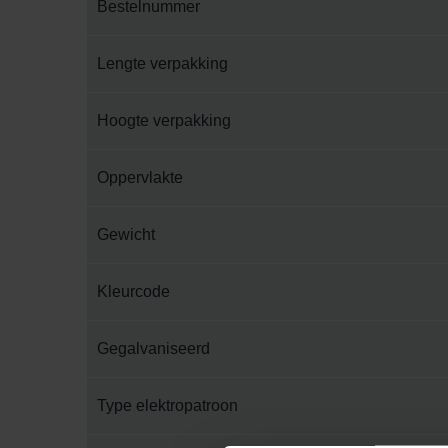
Bestelnummer
Lengte verpakking
Hoogte verpakking
Oppervlakte
Gewicht
Kleurcode
Gegalvaniseerd
Type elektropatroon