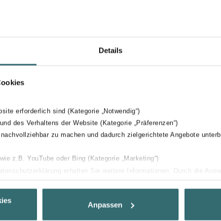
Details
Cookies
bsite erforderlich sind (Kategorie „Notwendig“)
 und des Verhaltens der Website (Kategorie „Präferenzen“)
 nachvollziehbar zu machen und dadurch zielgerichtete Angebote unterb
 wie z.B. YouTube oder Bing (Kategorie „Marketing“)
Datenschutzerklärung erhalten Sie weitere Informationen. Durch die Aus
ehnen sie ab. Bei der Auswahl von „Statistiken“ willigen Sie ein, dass w
Ihnen die bestmögliche Nutzererfahrung zu ermöglichen und Ihnen maß
ies
Anpassen
ur Verfügung zu stellen. Alle Einwilligungen können Sie selbstverständli