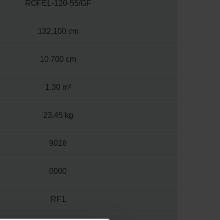
ROFEL-120-55/GF
132.100 cm
10.700 cm
1.30 m²
23.45 kg
9016
0000
RF1