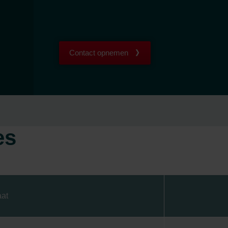
Contact opnemen
es
aat