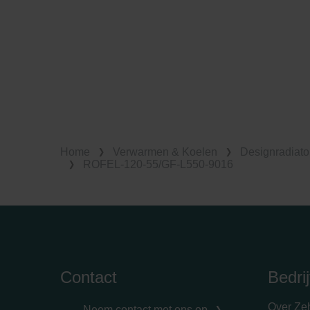
Home
Verwarmen & Koelen
Designradiato
ROFEL-120-55/GF-L550-9016
Contact
Bedrij
Over Ze
Neem contact met ons op