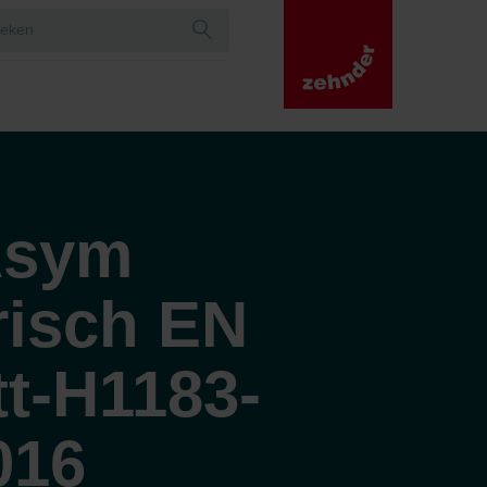
Asym
risch EN
t-H1183-
016