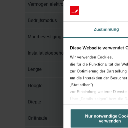
Vermogen elektropatroon
Bedrijfsmodus
Zustimmung
Muurbevestiging
Diese Webseite verwendet 
Installatietoebehoren in verpakking
Wir verwenden Cookies,
die für die Funktionalität der We
Lengte
zur Optimierung der Darstellung
um die Interaktion der Besucher
„Statistiken“)
Hoogte
zur Einbindung weiterer Dienste
Über „Details zeigen“ bzw. die 
Diepte
die jeweiligen Cookies an oder l
unserer Website verwenden, um 
Nur notwendige Cook
Oriëntatie
verwenden
basierend auf Ihren Interessen z