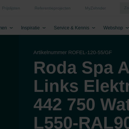
Prijslijsten
Referentieprojecten
MyZehnder
men
Inspiratie
Service & Kennis
Webshop
Artikelnummer ROFEL-120-55/GF
Roda Spa 
Links Elekt
442 750 Wat
L550-RAL9