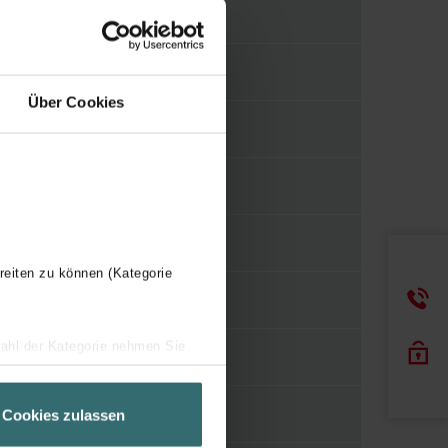
750 W
E
Über Cookies
WBTR
Y
550 mm
reiten zu können (Kategorie
1206 mm
wahl der Kategorie nehmen Sie
75 mm
ir Ihren Besuchsverlauf auf
geschneiderte Informationen
H
Cookies zulassen
ch über einen Link in der