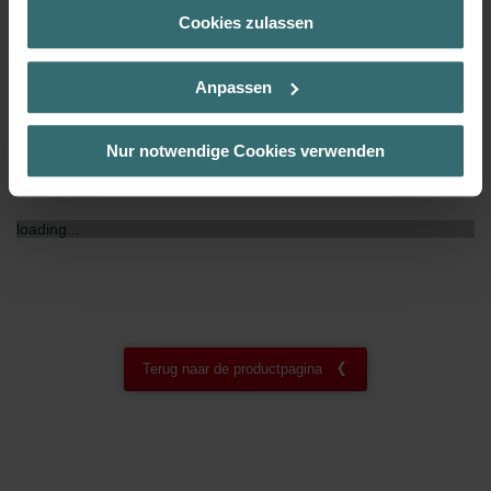
Cookies zulassen
Über „Details zeigen“ bzw. die Datenschutzerklärung erhalten
NF certificaat
00
Sie weitere Informationen. Durch die Auswahl der Kategorie
nehmen Sie die jeweiligen Cookies an oder lehnen sie ab. Bei
Anpassen
der Auswahl von „Statistiken“ willigen Sie ein, dass wir Ihren
Besuchsverlauf auf unserer Website verwenden, um Ihnen die
bestmögliche Nutzererfahrung zu ermöglichen und Ihnen
Nur notwendige Cookies verwenden
maßgeschneiderte Informationen basierend auf Ihren Interessen
Downloads
zur Verfügung zu stellen. Alle Einwilligungen können Sie
selbstverständlich über einen Link in der Datenschutzerklärung
loading...
widerrufen.
Datenschutzerklärung der Zehnder Group
Zehnder Group AG: Data Privacy
Zehnder Group België nv/sa: Déclarations de confidentialité
Zehnder Group Czech Republic s.r.o.: Zásady ochrany
Terug naar de productpagina
osobních údajů
Zehnder Group France: Protection des données
Zehnder Group Ibérica SAU: Política de privacidad
Zehnder Group Italia S.r.l.: Privacy
Zehnder Group İç Mekan İklimlendirme Sanayi ve Ticaret