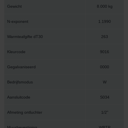
Gewicht
8.000 kg
N-exponent
1.1990
Warmteafgifte dT30
263
Kleurcode
9016
Gegalvaniseerd
0000
Bedrijfsmodus
W
Aansluitcode
S034
Afmeting ontluchter
1/2"
Muurbevestiging
WBTR