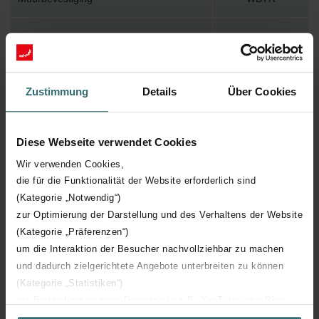
Installatietoebehoren in verpakking
Y
Max. werktemperatuur
82
Zustimmung
Details
Über Cookies
Max. werkdruk
1000
Diese Webseite verwendet Cookies
Lengte
530 mm
Wir verwenden Cookies,
die für die Funktionalität der Website erforderlich sind
Hoogte
1156 mm
(Kategorie „Notwendig“)
zur Optimierung der Darstellung und des Verhaltens der Website
Diepte
26 mm
(Kategorie „Präferenzen“)
um die Interaktion der Besucher nachvollziehbar zu machen
Oriëntatie
V
und dadurch zielgerichtete Angebote unterbreiten zu können
(Kategorie „Statistiken“)
zur Einbindung weiterer Dienste wie z.B. YouTube oder Bing
CE certificaat
Y
(Kategorie „Marketing“)