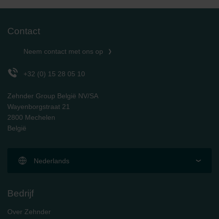
Zehnder Group Sales International: Privacy Policy
Zehnder Group Schweiz AG: Datenschutz
Zehnder Polska Sp. z o.o.: Oświadczenie o ochronie
Contact
danych Zehnder
Zehnder Group UK Limited: Privacy Policy
Neem contact met ons op
+32 (0) 15 28 05 10
Zehnder Group België NV/SA
Wayenborgstraat 21
2800 Mechelen
België
Nederlands
Bedrijf
Over Zehnder