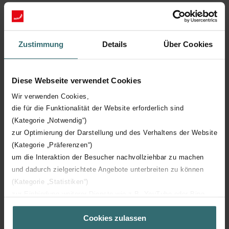
Zustimmung
Details
Über Cookies
Specificaties
Diese Webseite verwendet Cookies
Elektrische versie
Wir verwenden Cookies,
die für die Funktionalität der Website erforderlich sind
(Kategorie „Notwendig“)
Klik voor details
zur Optimierung der Darstellung und des Verhaltens der Website
(Kategorie „Präferenzen“)
um die Interaktion der Besucher nachvollziehbar zu machen
und dadurch zielgerichtete Angebote unterbreiten zu können
(Kategorie „Statistiken“)
zur Einbindung weiterer Dienste wie z.B. YouTube oder Bing
Downloads
(Kategorie „Marketing“)
Cookies zulassen
Über „Details zeigen“ bzw. die Datenschutzerklärung erhalten
loading...