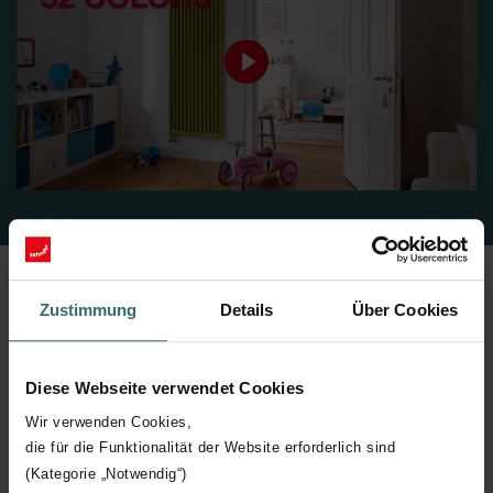
Zustimmung
Details
Über Cookies
Optimale installatie
Diese Webseite verwendet Cookies
Als installateur heeft u behoefte aan een installatieoplossing die
Wir verwenden Cookies,
eenvoudig, snel en bijgevolg kostenefficiënt kan worden
die für die Funktionalität der Website erforderlich sind
geïmplementeerd. Of het nu gaat om een eenvoudige montage,
(Kategorie „Notwendig“)
een vervanging of een hydraulische afstelling: Zehnder