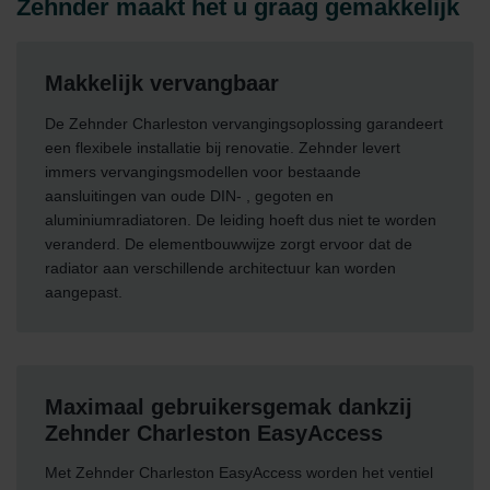
Zehnder maakt het u graag gemakkelijk
Zehnder Group België nv/sa: Déclarations de confidentialité
Zehnder Group Czech Republic s.r.o.: Zásady ochrany
osobních údajů
Makkelijk vervangbaar
Zehnder Group France: Protection des données
Zehnder Group Ibérica SAU: Política de privacidad
De Zehnder Charleston vervangingsoplossing garandeert
Zehnder Group Italia S.r.l.: Privacy
een flexibele installatie bij renovatie. Zehnder levert
Zehnder Group İç Mekan İklimlendirme Sanayi ve Ticaret
immers vervangingsmodellen voor bestaande
Limitet Şirketi: Web Sitesi Çerezleri
aansluitingen van oude DIN- , gegoten en
Zehnder Group Nederland bv: Privacyverklaringen
aluminiumradiatoren. De leiding hoeft dus niet te worden
Zehnder Group Sales International: Privacy Policy
veranderd. De elementbouwwijze zorgt ervoor dat de
Zehnder Group Schweiz AG: Datenschutz
radiator aan verschillende architectuur kan worden
Zehnder Polska Sp. z o.o.: Oświadczenie o ochronie
aangepast.
danych Zehnder
Zehnder Group UK Limited: Privacy Policy
Maximaal gebruikersgemak dankzij
Zehnder Charleston EasyAccess
Met Zehnder Charleston EasyAccess worden het ventiel