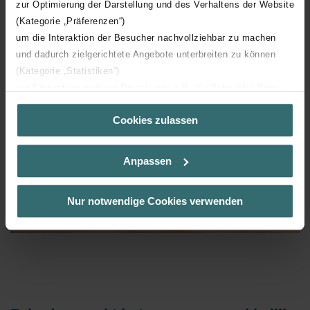
zur Optimierung der Darstellung und des Verhaltens der Website
Charleston is optimaal afgestemd op uw behoeften.
(Kategorie „Präferenzen“)
um die Interaktion der Besucher nachvollziehbar zu machen
und dadurch zielgerichtete Angebote unterbreiten zu können
(Kategorie „Statistiken“)
zur Einbindung weiterer Dienste wie z.B. YouTube oder Bing
(Kategorie „Marketing“)
Cookies zulassen
Über „Details zeigen“ bzw. die Datenschutzerklärung erhalten
Sie weitere Informationen. Durch die Auswahl der Kategorie
nehmen Sie die jeweiligen Cookies an oder lehnen sie ab. Bei
Anpassen
der Auswahl von „Statistiken“ willigen Sie ein, dass wir Ihren
Besuchsverlauf auf unserer Website verwenden, um Ihnen die
bestmögliche Nutzererfahrung zu ermöglichen und Ihnen
Nur notwendige Cookies verwenden
maßgeschneiderte Informationen basierend auf Ihren Interessen
zur Verfügung zu stellen. Alle Einwilligungen können Sie
selbstverständlich über einen Link in der Datenschutzerklärung
widerrufen.
Datenschutzerklärung der Zehnder Group
Zehnder Group AG: Data Privacy