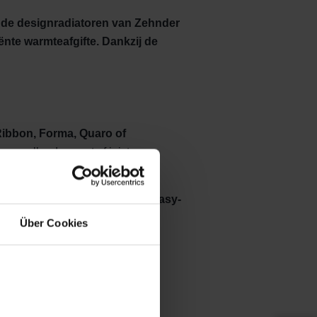
 de designradiatoren van Zehnder
ënte warmteafgifte. Dankzij de
Ribbon, Forma, Quaro of
n opvallend accent of juist voor
ngt u daarbovenop een
gratis Easy-
Über Cookies