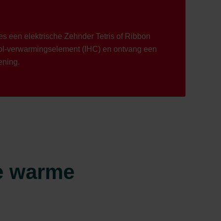
es een elektrische Zehnder Tetris of Ribbon
rol-verwarmingselement (IHC) en ontvang een
ening.
ze warme