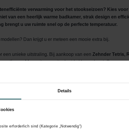
enefficiënte verwarming voor het stookseizoen? Kies voor
niet van een heerlijk warme badkamer, strak design en effici
ng brengt u uw ruimte snel op de perfecte temperatuur.
modellen? Dan krijgt u er meteen een mooie extra bij.
or een unieke uitstraling. Bij aankoop van een
Zehnder Tetris, 
 u
gratis een kleur
uit onze uitgebreide kleurenkaart. Ga voor ee
 die perfect bij uw badkamer past.
of Ribbon met Control-verwarmingselement (IHC)
? Dan ontva
comfort nog flexibeler, precies zoals u het wil.
Details
ast en bekijk meteen alle beschikbare opties.
Cookies
bsite erforderlich sind (Kategorie „Notwendig“)