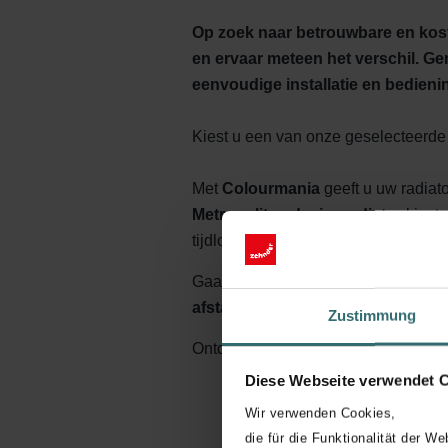
Op zoek naar betrouwbare en kost
en ervaar meteen het verschil. Ge
eenvoudige installatie en bedieni
Kiest u een van onze geselecteerde 
Met
Colourmania
geeft u uw radiat
Metropolitan designradiator
kiest
tijdloze elegantie, u bepaalt de look
Gaat uw voor een
Zehnder Tetris 
afstandsbediening.
Zo regelt u uw 
Zustimmung
Ontdek nu de aanbieding die bij u p
Diese Webseite verwendet 
Wir verwenden Cookies,
die für die Funktionalität der We