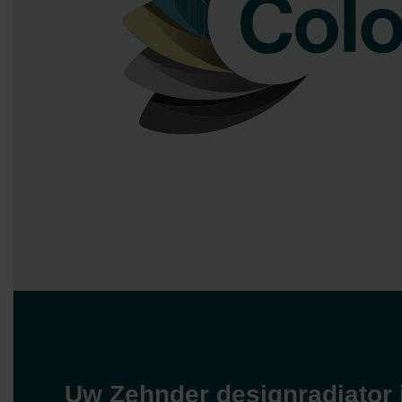
Zehnder Group İç Mekan İklimle
Zehnder Group Nederland bv: 
Zehnder Group Sales Internati
Zehnder Group Schweiz AG: D
Zehnder Polska Sp. z o.o.: O
Zehnder Group UK Limited: Pr
Uw Zehnder designradiator i