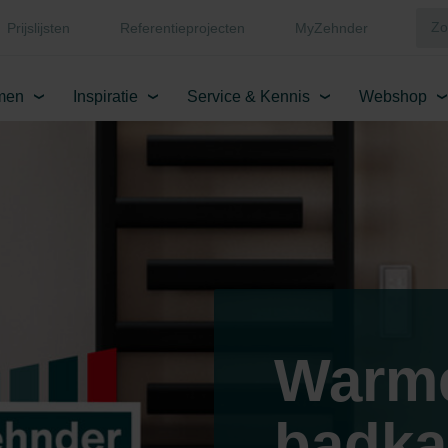
Prijslijsten
Referentieprojecten
MyZehnder
men
Inspiratie
Service & Kennis
Webshop
Warm
badka