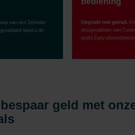
bediening
Upgrade met gemak.
Ki
koop van een Zehnder
designradiator met Cont
gnradiator kiest u de
gratis Easy-afstandsbedi
n bespaar geld met on
als