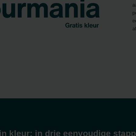
ndirme Sanayi ve Ticaret Limitet Şirketi: Web Sitesi Çerezleri
a
Privacyverklaringen
p
onal: Privacy Policy
e
atenschutz
a
świadczenie o ochronie danych Zehnder
ivacy Policy
n kleur: in drie eenvoudige stap