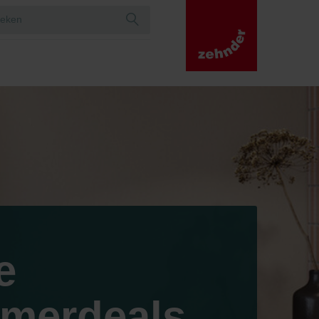
e
merdeals