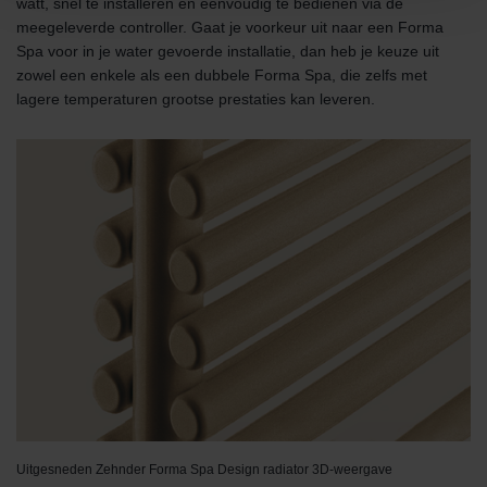
watt, snel te installeren en eenvoudig te bedienen via de
Datenschutzerklärung der Zehnder Group
meegeleverde controller. Gaat je voorkeur uit naar een Forma
Zehnder Group AG: Data Privacy
Spa voor in je water gevoerde installatie, dan heb je keuze uit
Zehnder Group België nv/sa: Déclarations de confidentialité
zowel een enkele als een dubbele Forma Spa, die zelfs met
Zehnder Group Czech Republic s.r.o.: Zásady ochrany
lagere temperaturen grootse prestaties kan leveren.
osobních údajů
Zehnder Group France: Protection des données
Zehnder Group Ibérica SAU: Política de privacidad
Zehnder Group Italia S.r.l.: Privacy
Zehnder Group İç Mekan İklimlendirme Sanayi ve Ticaret
Limitet Şirketi: Web Sitesi Çerezleri
Zehnder Group Nederland bv: Privacyverklaringen
Zehnder Group Sales International: Privacy Policy
Zehnder Group Schweiz AG: Datenschutz
Zehnder Polska Sp. z o.o.: Oświadczenie o ochronie
danych Zehnder
Zehnder Group UK Limited: Privacy Policy
Uitgesneden Zehnder Forma Spa Design radiator 3D-weergave