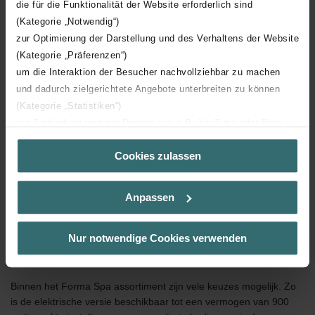
die für die Funktionalität der Website erforderlich sind
(Kategorie „Notwendig“)
zur Optimierung der Darstellung und des Verhaltens der Website
(Kategorie „Präferenzen“)
um die Interaktion der Besucher nachvollziehbar zu machen
und dadurch zielgerichtete Angebote unterbreiten zu können
(Kategorie „Statistiken“)
zur Einbindung weiterer Dienste wie z.B. YouTube oder Bing
(Kategorie „Marketing“)
Cookies zulassen
Über „Details zeigen“ bzw. die Datenschutzerklärung erhalten
Sie weitere Informationen. Durch die Auswahl der Kategorie
nehmen Sie die jeweiligen Cookies an oder lehnen sie ab. Bei
Anpassen
der Auswahl von „Statistiken“ willigen Sie ein, dass wir Ihren
Besuchsverlauf auf unserer Website verwenden, um Ihnen die
bestmögliche Nutzererfahrung zu ermöglichen und Ihnen
Nur notwendige Cookies verwenden
maßgeschneiderte Informationen basierend auf Ihren Interessen
Grootse prestaties
zur Verfügung zu stellen. Alle Einwilligungen können Sie
selbstverständlich über einen Link in der Datenschutzerklärung
Binnen het Forma Spa assortiment zijn vele keuzes mogelijk. Zo
widerrufen.
is de elektrische versie beschikbaar tot een vermogen van 900