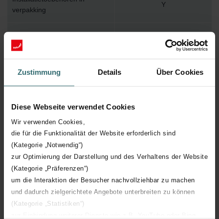
Y
verpakking
Max. werktemperatuur
110
Max. werkdruk
1000
Zustimmung
Details
Über Cookies
Lengte
1452 mm
Diese Webseite verwendet Cookies
Hoogte
260 mm
Wir verwenden Cookies,
die für die Funktionalität der Website erforderlich sind
Diepte
136 mm
(Kategorie „Notwendig“)
zur Optimierung der Darstellung und des Verhaltens der Website
Aantal elementen
31
(Kategorie „Präferenzen“)
um die Interaktion der Besucher nachvollziehbar zu machen
Oriëntatie
V
und dadurch zielgerichtete Angebote unterbreiten zu können
(Kategorie „Statistiken“)
zur Einbindung weiterer Dienste wie z.B. YouTube oder Bing
CE certificaat
Y