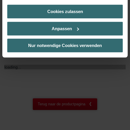
(Kategorie „Marketing“)
Cookies zulassen
Über „Details zeigen“ bzw. die Datenschutzerklärung erhalten
NF certificaat
00
Sie weitere Informationen. Durch die Auswahl der Kategorie
nehmen Sie die jeweiligen Cookies an oder lehnen sie ab. Bei
Anpassen
der Auswahl von „Statistiken“ willigen Sie ein, dass wir Ihren
Besuchsverlauf auf unserer Website verwenden, um Ihnen die
bestmögliche Nutzererfahrung zu ermöglichen und Ihnen
Nur notwendige Cookies verwenden
maßgeschneiderte Informationen basierend auf Ihren Interessen
Downloads
zur Verfügung zu stellen. Alle Einwilligungen können Sie
selbstverständlich über einen Link in der Datenschutzerklärung
loading...
widerrufen.
Datenschutzerklärung der Zehnder Group
Zehnder Group AG: Data Privacy
Zehnder Group België nv/sa: Déclarations de confidentialité
Zehnder Group Czech Republic s.r.o.: Zásady ochrany
Terug naar de productpagina
osobních údajů
Zehnder Group France: Protection des données
Zehnder Group Ibérica SAU: Política de privacidad
Zehnder Group Italia S.r.l.: Privacy