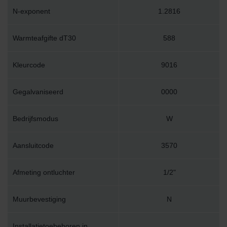
N-exponent
1.2816
Warmteafgifte dT30
588
Kleurcode
9016
Gegalvaniseerd
0000
Bedrijfsmodus
W
Aansluitcode
3570
Afmeting ontluchter
1/2"
Muurbevestiging
N
Installatietoebehoren in