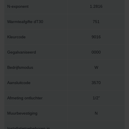
N-exponent
1.2816
Warmteafgifte dT30
751
Kleurcode
9016
Gegalvaniseerd
0000
Bedrijfsmodus
W
Aansluitcode
3570
Afmeting ontluchter
1/2"
Muurbevestiging
N
Installatietoebehoren in