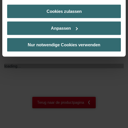
(Kategorie „Marketing“)
Cookies zulassen
Über „Details zeigen“ bzw. die Datenschutzerklärung erhalten
NF certificaat
00
Sie weitere Informationen. Durch die Auswahl der Kategorie
nehmen Sie die jeweiligen Cookies an oder lehnen sie ab. Bei
Anpassen
der Auswahl von „Statistiken“ willigen Sie ein, dass wir Ihren
Besuchsverlauf auf unserer Website verwenden, um Ihnen die
bestmögliche Nutzererfahrung zu ermöglichen und Ihnen
Nur notwendige Cookies verwenden
maßgeschneiderte Informationen basierend auf Ihren Interessen
Downloads
zur Verfügung zu stellen. Alle Einwilligungen können Sie
selbstverständlich über einen Link in der Datenschutzerklärung
loading...
widerrufen.
Datenschutzerklärung der Zehnder Group
Zehnder Group AG: Data Privacy
Zehnder Group België nv/sa: Déclarations de confidentialité
Zehnder Group Czech Republic s.r.o.: Zásady ochrany
Terug naar de productpagina
osobních údajů
Zehnder Group France: Protection des données
Zehnder Group Ibérica SAU: Política de privacidad
Zehnder Group Italia S.r.l.: Privacy