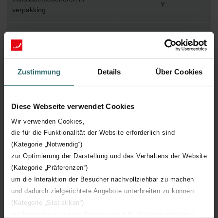
Y
verpakking
Max. werktemperatuur
110
Max. werkdruk
1000
Zustimmung
Details
Über Cookies
Lengte
1268 mm
Diese Webseite verwendet Cookies
Hoogte
260 mm
Wir verwenden Cookies,
die für die Funktionalität der Website erforderlich sind
Diepte
210 mm
(Kategorie „Notwendig“)
zur Optimierung der Darstellung und des Verhaltens der Website
Aantal elementen
27
(Kategorie „Präferenzen“)
um die Interaktion der Besucher nachvollziehbar zu machen
Oriëntatie
V
und dadurch zielgerichtete Angebote unterbreiten zu können
(Kategorie „Statistiken“)
zur Einbindung weiterer Dienste wie z.B. YouTube oder Bing
CE certificaat
Y