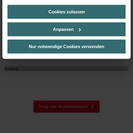
(Kategorie „Marketing“)
Cookies zulassen
Über „Details zeigen“ bzw. die Datenschutzerklärung erhalten
NF certificaat
00
Sie weitere Informationen. Durch die Auswahl der Kategorie
nehmen Sie die jeweiligen Cookies an oder lehnen sie ab. Bei
Anpassen
der Auswahl von „Statistiken“ willigen Sie ein, dass wir Ihren
Besuchsverlauf auf unserer Website verwenden, um Ihnen die
bestmögliche Nutzererfahrung zu ermöglichen und Ihnen
Nur notwendige Cookies verwenden
maßgeschneiderte Informationen basierend auf Ihren Interessen
Downloads
zur Verfügung zu stellen. Alle Einwilligungen können Sie
selbstverständlich über einen Link in der Datenschutzerklärung
loading...
widerrufen.
Datenschutzerklärung der Zehnder Group
Zehnder Group AG: Data Privacy
Zehnder Group België nv/sa: Déclarations de confidentialité
Zehnder Group Czech Republic s.r.o.: Zásady ochrany
Terug naar de productpagina
osobních údajů
Zehnder Group France: Protection des données
Zehnder Group Ibérica SAU: Política de privacidad
Zehnder Group Italia S.r.l.: Privacy