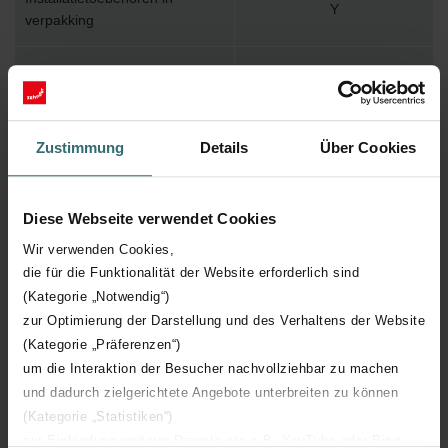
Y
verpakking
Max. werktemperatuur
110
Max. werkdruk
1000
Zustimmung
Details
Über Cookies
Lengte
1452 mm
Diese Webseite verwendet Cookies
Hoogte
260 mm
Wir verwenden Cookies,
die für die Funktionalität der Website erforderlich sind
Diepte
210 mm
(Kategorie „Notwendig“)
zur Optimierung der Darstellung und des Verhaltens der Website
Aantal elementen
31
(Kategorie „Präferenzen“)
um die Interaktion der Besucher nachvollziehbar zu machen
Oriëntatie
V
und dadurch zielgerichtete Angebote unterbreiten zu können
(Kategorie „Statistiken“)
zur Einbindung weiterer Dienste wie z.B. YouTube oder Bing
CE certificaat
Y