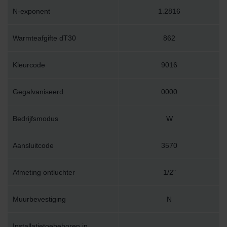
N-exponent
1.2816
Warmteafgifte dT30
862
Kleurcode
9016
Gegalvaniseerd
0000
Bedrijfsmodus
W
Aansluitcode
3570
Afmeting ontluchter
1/2"
Muurbevestiging
N
Installatietoebehoren in