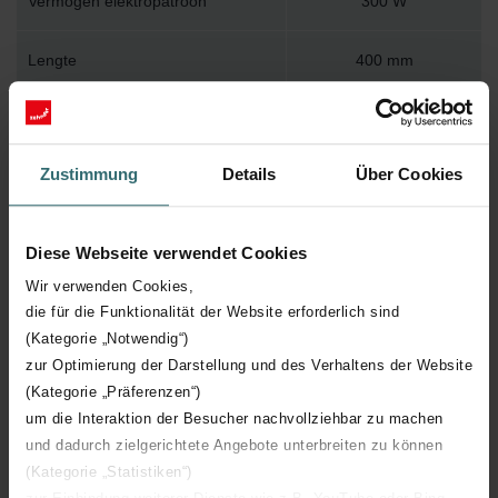
Vermogen elektropatroon
300 W
Lengte
400 mm
Hoogte
860 mm
Zustimmung
Details
Über Cookies
Diepte
40 mm
CE certificaat
Y
Diese Webseite verwendet Cookies
Wir verwenden Cookies,
die für die Funktionalität der Website erforderlich sind
(Kategorie „Notwendig“)
zur Optimierung der Darstellung und des Verhaltens der Website
(Kategorie „Präferenzen“)
Terug naar de productpagina
um die Interaktion der Besucher nachvollziehbar zu machen
und dadurch zielgerichtete Angebote unterbreiten zu können
(Kategorie „Statistiken“)