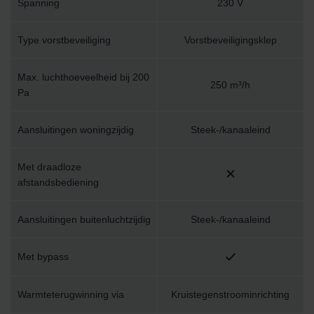
Spanning
230 V
Type vorstbeveiliging
Vorstbeveiligingsklep
Max. luchthoeveelheid bij 200
250 m³/h
Pa
Aansluitingen woningzijdig
Steek-/kanaaleind
Met draadloze
afstandsbediening
Aansluitingen buitenluchtzijdig
Steek-/kanaaleind
Met bypass
Warmteterugwinning via
Kruistegenstroominrichting