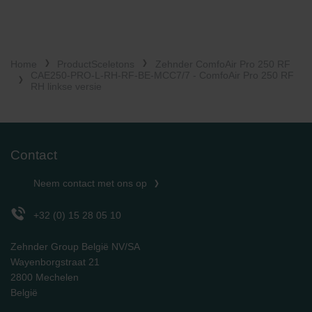
Home
ProductSceletons
Zehnder ComfoAir Pro 250 RF
CAE250-PRO-L-RH-RF-BE-MCC7/7 - ComfoAir Pro 250 RF
RH linkse versie
Contact
Neem contact met ons op
+32 (0) 15 28 05 10
Zehnder Group België NV/SA
Wayenborgstraat 21
2800 Mechelen
België