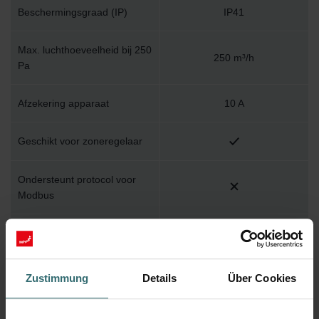
Beschermingsgraad (IP)
IP41
Max. luchthoeveelheid bij 250
250 m³/h
Pa
Afzekering apparaat
10 A
Geschikt voor zoneregelaar
Ondersteunt protocol voor
Modbus
Met zoneregelaar
Toevoerfilter volgens ISO
Zustimmung
Details
Über Cookies
ISO ePM1
16890-1:2016