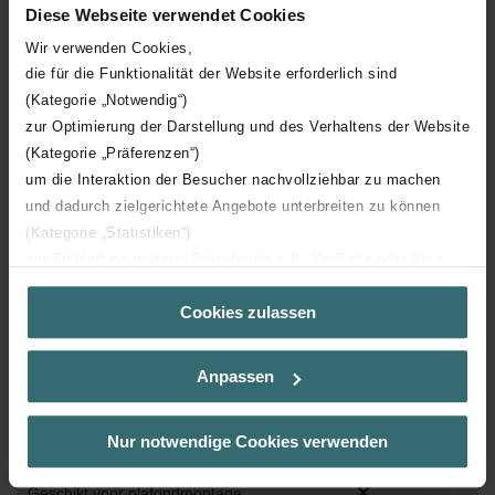
Geschikt voor bedrade
Diese Webseite verwendet Cookies
bediening
Wir verwenden Cookies,
die für die Funktionalität der Website erforderlich sind
Hoogte
870 mm
(Kategorie „Notwendig“)
zur Optimierung der Darstellung und des Verhaltens der Website
Vloermontage
(Kategorie „Präferenzen“)
um die Interaktion der Besucher nachvollziehbar zu machen
und dadurch zielgerichtete Angebote unterbreiten zu können
Frequentie
50 Hz
(Kategorie „Statistiken“)
zur Einbindung weiterer Dienste wie z.B. YouTube oder Bing
Thermisch rendement bij 70%
93.7 %
(Kategorie „Marketing“)
luchthoeveelheid bij 50 Pa
Cookies zulassen
Über „Details zeigen“ bzw. die Datenschutzerklärung erhalten
Sie weitere Informationen. Durch die Auswahl der Kategorie
Materiaal behuizing
Staal
nehmen Sie die jeweiligen Cookies an oder lehnen sie ab. Bei
Anpassen
der Auswahl von „Statistiken“ willigen Sie ein, dass wir Ihren
Besuchsverlauf auf unserer Website verwenden, um Ihnen die
Rendement toevoerfilter
55 %
bestmögliche Nutzererfahrung zu ermöglichen und Ihnen
volgens ISO 16890-1:2016
Nur notwendige Cookies verwenden
maßgeschneiderte Informationen basierend auf Ihren Interessen
zur Verfügung zu stellen. Alle Einwilligungen können Sie
Geschikt voor plafondmontage